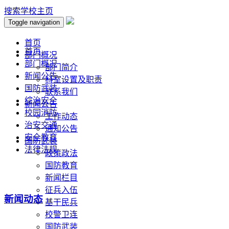
搜索
学校主页
Toggle navigation
首页
首页
部门概况
部门概况
部门简介
新闻公告
科室设置及职责
国防武装
联系我们
综治安全
新闻公告
校园消防
工作动态
治安交通
通知公告
安全教育
国防武装
法律法规
政策政法
国防教育
新闻栏目
征兵入伍
新闻动态
基干民兵
校警卫连
国防武装