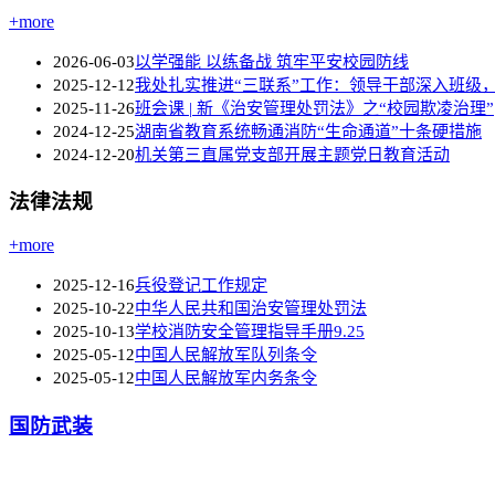
+more
2026-06-03
以学强能 以练备战 筑牢平安校园防线
2025-12-12
我处扎实推进“三联系”工作：领导干部深入班级
2025-11-26
班会课 | 新《治安管理处罚法》之“校园欺凌治理”
2024-12-25
湖南省教育系统畅通消防“生命通道”十条硬措施
2024-12-20
机关第三直属党支部开展主题党日教育活动
法律法规
+more
2025-12-16
兵役登记工作规定
2025-10-22
中华人民共和国治安管理处罚法
2025-10-13
学校消防安全管理指导手册9.25
2025-05-12
中国人民解放军队列条令
2025-05-12
中国人民解放军内务条令
国防武装