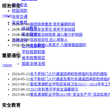
综治安全
综治安全
校园消防
+more
治安交通
安全教育
2026-07-08
狠抓隐患整改 筑牢暑期防线
培训教育
2026-07-08
压实安全责任 筑牢平安校园
安全常识
2026-06-03
排查整治除隐患 凝心聚力护校园
2026-05-08
双肩担双任 匠心育新人
法律法规
2026-05-08
十九载初心育英才 六载铸盾固国防
处内规章制度
学校规章制度
重要通知
省市政策规定
国家法律法规
+more
2024-05-22
关于老校门人行通道因闸机检修临时关闭的通知
2024-05-22
关于新校门人行通道及摩托车通道因闸机检修临
2023-08-22
娄底潇湘职业学院武装保卫处2023－2024学年工
2023-08-22
2023年秋季开学安全温馨提示
2023-06-29
娄底潇湘职业学院2023年“安全生产月”活动实施
安全教育