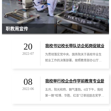
职教周宣传
20
我校书记校长带队访企拓岗促就业
2022-07
为贯彻落实党中央、国务院关于高校毕业生
就业工作的决策部署，按照教育部办公厅
《关于开展全国高校书记校长访企拓岗促就
业专项行
08
我校举行校企合作学前教育专业励志
2022-06
五月，阳光和煦、朝气蓬勃。6日下午，我校
第一期“哈博、华胜、红亚”订单班励志奖学金
颁奖典礼在图书馆阶梯一教室隆重举行