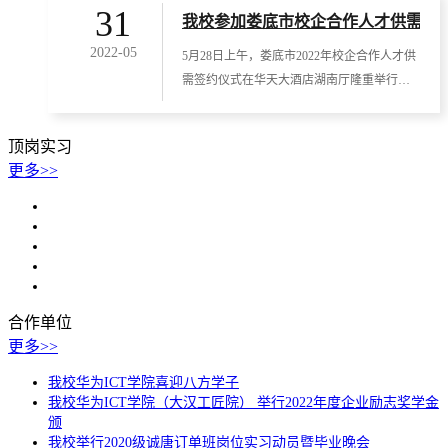
31
我校参加娄底市校企合作人才供需签
2022-05
5月28日上午，娄底市2022年校企合作人才供
需签约仪式在华天大酒店湖南厅隆重举行。
市委常委、市委组织部部长谢忠阳，市企业
联合
顶岗实习
更多>>
【顶岗实习】
最美的遇见
2022-06-06
【顶岗实习】
最美的遇见
2022-06-06
【顶岗实习】
我校学生到湖南电将军开展认识实习
2022-05-31
【顶岗实习】
我校学生到湖南电将军开展认识实习
2022-05-31
【顶岗实习】
停课不停学 成长不停歇
2022-04-17
合作单位
更多>>
我校华为ICT学院喜迎八方学子
我校华为ICT学院（大汉工匠院） 举行2022年度企业励志奖学金
颁
我校举行2020级诚唐订单班岗位实习动员暨毕业晚会