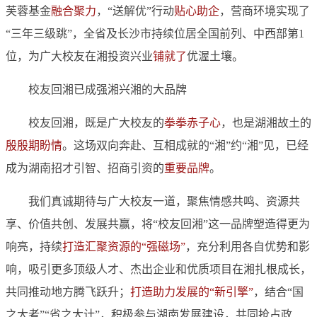
芙蓉基金
融合聚力
，“送解优”行动
贴心助企
，营商环境实现了
“三年三级跳”，全省及长沙市持续位居全国前列、中西部第1
位，为广大校友在湘投资兴业
铺就了
优渥土壤。
校友回湘已成强湘兴湘的大品牌
校友回湘，既是广大校友的
拳拳赤子心
，也是湖湘故土的
殷殷期盼情
。这场双向奔赴、互相成就的“湘”约“湘”见，已经
成为湖南招才引智、招商引资的
重要品牌
。
我们真诚期待与广大校友一道，聚焦情感共鸣、资源共
享、价值共创、发展共赢，将“校友回湘”这一品牌塑造得更为
响亮，持续
打造汇聚资源的“强磁场”
，充分利用各自优势和影
响，吸引更多顶级人才、杰出企业和优质项目在湘扎根成长，
共同推动地方腾飞跃升；
打造助力发展的“新引擎”
，结合“国
之大者”“省之大计”，积极参与湖南发展建设，共同抢占政