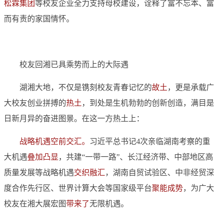
松霖集团
等校友企业全力支持母校建设，诠释了富不忘本、富
而有责的家国情怀。
校友回湘已具乘势而上的大际遇
湖湘大地，不仅是镌刻校友青春记忆的
故土
，更是承载广
大校友创业拼搏的
热土
，到处是生机勃勃的创新创造，满目是
日新月异的奋进图景。在这一方热土上：
战略机遇空前交汇。
习近平总书记4次亲临湖南考察的重
大机遇
叠加凸显
，共建“一带一路”、长江经济带、中部地区高
质量发展等战略机遇
交织融汇
，湖南自贸试验区、中非经贸深
度合作先行区、世界计算大会等国家级平台
聚能成势
，为广大
校友在湘大展宏图
带来了
无限机遇。