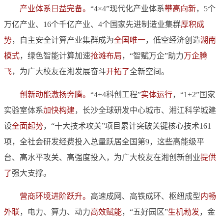
产业体系日益完备。
“4×4”现代化产业体系
攀高向新
，5个
万亿产业、16个千亿产业、4个国家先进制造业集群
厚积成
势
，自主安全计算产业集群成为
全国唯一
，低空经济创造
湖南
模式
，绿色智能计算加速
抢滩布局
，“智赋万企”助力
万企腾
飞
，为广大校友在湘发展奋斗
开拓了
全新空间。
创新动能激扬奔腾。
“4+4科创工程”
实体运行
，“1+2”国家
实验室体系
加快构建
，长沙全球研发中心城市、湘江科学城建
设
全面起势
，“十大技术攻关”项目累计突破关键核心技术161
项，全社会研发经费投入总量跃居全国第9，这些高能级平
台、高水平攻关、高强度投入，为广大校友在湘创新创业
提供
了
强大支撑。
营商环境进阶跃升。
高速成网、高铁成环、枢纽成型
内畅
外联
，电力、算力、动力
高效赋能
，“五好园区”
生机勃发
，金