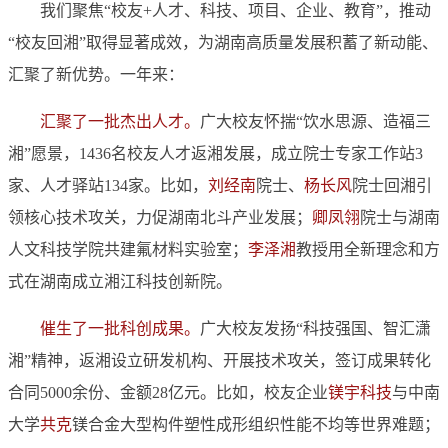
我们聚焦“校友+人才、科技、项目、企业、教育”，推动
“校友回湘”取得显著成效，为湖南高质量发展积蓄了新动能、
汇聚了新优势。一年来：
汇聚了一批杰出人才。
广大校友怀揣“饮水思源、造福三
湘”愿景，1436名校友人才返湘发展，成立院士专家工作站3
家、人才驿站134家。比如，
刘经南
院士、
杨长风
院士回湘引
领核心技术攻关，力促湖南北斗产业发展；
卿凤翎
院士与湖南
人文科技学院共建氟材料实验室；
李泽湘
教授用全新理念和方
式在湖南成立湘江科技创新院。
催生了一批科创成果。
广大校友发扬“科技强国、智汇潇
湘”精神，返湘设立研发机构、开展技术攻关，签订成果转化
合同5000余份、金额28亿元。比如，校友企业
镁宇科技
与中南
大学
共克
镁合金大型构件塑性成形组织性能不均等世界难题；