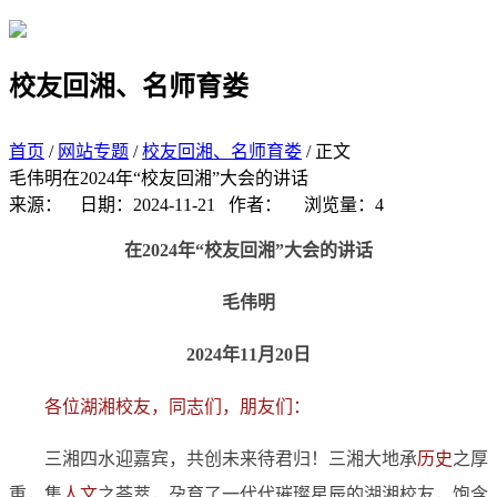
学院首页
搜索
校友回湘、名师育娄
首页
/
网站专题
/
校友回湘、名师育娄
/ 正文
毛伟明在2024年“校友回湘”大会的讲话
来源：
日期：2024-11-21
作者：
浏览量：
4
在2024年“校友回湘”大会的讲话
毛伟明
2024年11月20日
各位湖湘校友，同志们，朋友们：
三湘四水迎嘉宾，共创未来待君归！三湘大地承
历史
之厚
重，集
人文
之荟萃，孕育了一代代璀璨星辰的湖湘校友，饱含