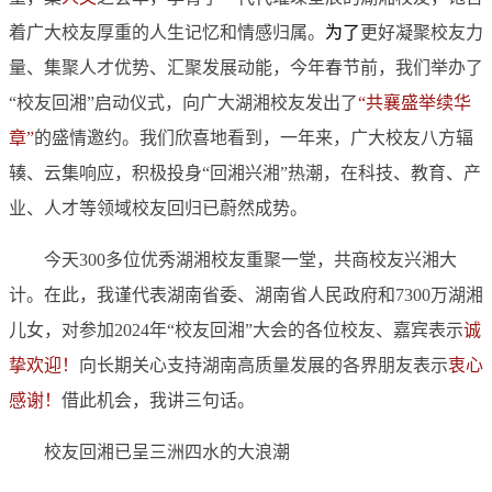
着广大校友厚重的人生记忆和情感归属。
为了
更好凝聚校友力
量、集聚人才优势、汇聚发展动能，今年春节前，我们举办了
“校友回湘”启动仪式，向广大湖湘校友发出了
“共襄盛举续华
章”
的盛情邀约。我们欣喜地看到，一年来，广大校友八方辐
辏、云集响应，积极投身“回湘兴湘”热潮，在科技、教育、产
业、人才等领域校友回归已蔚然成势。
今天300多位优秀湖湘校友重聚一堂，共商校友兴湘大
计。在此，我谨代表湖南省委、湖南省人民政府和7300万湖湘
儿女，对参加2024年“校友回湘”大会的各位校友、嘉宾表示
诚
挚欢迎！
向长期关心支持湖南高质量发展的各界朋友表示
衷心
感谢！
借此机会，我讲三句话。
校友回湘已呈三洲四水的大浪潮