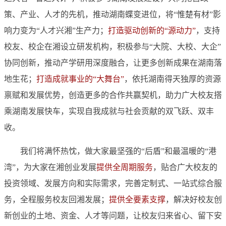
策、产业、人才的先机，推动湖南蝶变进位，将“惟楚有材”影
响力变为“人才兴湘”生产力；
打造驱动创新的“源动力”
，支持
校友、校企在湘设立研发机构，积极参与“大院、大校、大企”
协同创新，推动产学研用深度融合，让更多创新成果在湖南落
地生花；
打造成就事业的“大舞台”
，依托湖南得天独厚的资源
禀赋和发展优势，创造更多的合作共赢契机，助力广大校友搭
乘湖南发展快车，实现自我成就与社会贡献的双飞跃、双丰
收。
我们将满怀热忱，做大家最坚强的“后盾”和最温暖的“港
湾”，为大家在湘创业发展
提供全周期服务
，贴合广大校友的
投资领域、发展方向和实际需求，完善定制式、一站式综合服
务，全程服务校友回湘发展；
提供全要素支撑
，解决好校友创
新创业的土地、资金、人才等问题，让校友归来省心、留下安