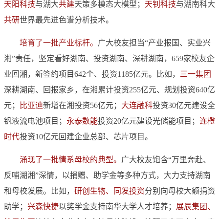
天阳科技
与湖大
共建
天策多模态大模型；
天钊科技
与湖南科大
共研
世界最先进色谱分析技术。
培育了一批产业标杆。
广大校友担当“产业报国、实业兴
湘”责任，坚定看好湖南、投资湖南、深耕湖南，659家校友企
业回湘，新签约项目642个、投资1185亿元。比如，
三一集团
深耕湖南、回报家乡，在湘累计投资255亿元、规划投资640亿
元；
比亚迪
新增在湘投资56亿元；
大连融科
投资30亿元建设全
钒液流电池项目；
永泰数能
投资20亿元建设光储能项目；
连橙
时代
投资10亿元回建企业总部、芯片项目。
涌现了一批情系母校的典型。
广大校友饱含“万里奔赴、
反哺湖湘”深情，以捐赠、助学金等多种方式，大力支持湖南
和母校发展。比如，
研创生物、同发投资
分别向母校大额捐资
助学；
兴森快捷
以奖学金支持南华大学人才培养；
展辰集团、