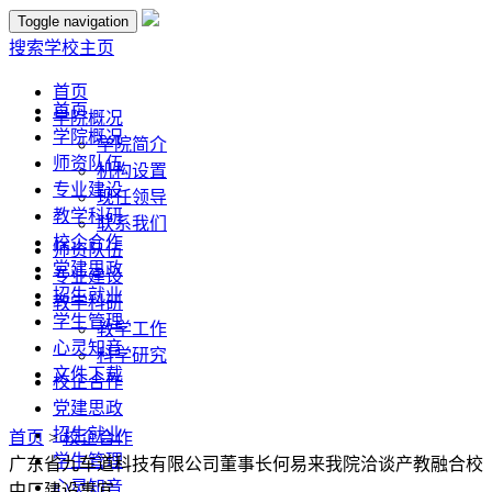
Toggle navigation
搜索
学校主页
首页
首页
学院概况
学院概况
学院简介
师资队伍
机构设置
专业建设
现任领导
教学科研
联系我们
校企合作
师资队伍
党建思政
专业建设
招生就业
教学科研
学生管理
教学工作
心灵知音
科学研究
文件下载
校企合作
党建思政
招生就业
首页
>
校企合作
学生管理
广东省九车道科技有限公司董事长何易来我院洽谈产教融合校
心灵知音
中厂建设事宜