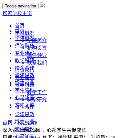
Toggle navigation
搜索
学校主页
首页
首页
学院概况
学院概况
学院简介
师资队伍
机构设置
专业建设
现任领导
教学科研
联系我们
校企合作
师资队伍
党建思政
专业建设
招生就业
教学科研
学生管理
教学工作
心灵知音
科学研究
文件下载
校企合作
党建思政
招生就业
首页
>
校企合作
学生管理
深入企业走访调研，心系学生共促成长
心灵知音
日期：2025-12-05 作者：刘欣慧 来源： 浏览量：
49