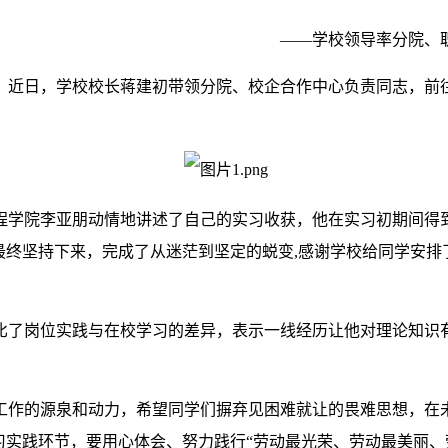
——学校领导率分院、
，近日，学校校长蒋建初带领分院、校企合作中心负责同志，前往
。
程学院李亚朋动情地讲述了自己的实习收获，他在实习初期间得
最终坚持下来，完成了从迷茫到坚定的蜕变,感谢学校给同学安
比了岗位实践与在校学习的差异，表示一线经历让他对理论知识有
工作的源泉和动力，希望同学们摒弃见困难就让的畏难思想，在未
习实践环节，要用心体会、努力践行“劳动最光荣、劳动最美丽、