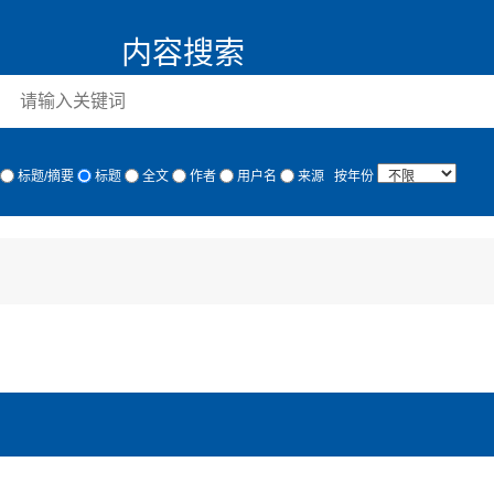
内容搜索
标题/摘要
标题
全文
作者
用户名
来源
按年份