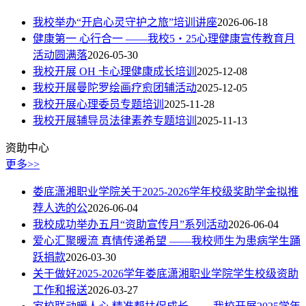
我校举办“开启心灵守护之旅”培训讲座
2026-06-18
健康第一 心行合一 ——我校5・25心理健康宣传教育月
活动圆满落
2026-05-30
我校开展 OH 卡心理健康成长培训
2025-12-08
我校开展曼陀罗绘画疗愈团辅活动
2025-12-05
我校开展心理委员专题培训
2025-11-28
我校开展辅导员法律素养专题培训
2025-11-13
资助中心
更多>>
娄底潇湘职业学院关于2025-2026学年校级奖助学金拟推
荐人选的公
2026-06-04
我校成功举办五月“资助宣传月”系列活动
2026-06-04
爱心汇聚暖流 真情传递希望 ——我校师生为患病学生踊
跃捐款
2026-03-30
关于做好2025-2026学年娄底潇湘职业学院学生校级资助
工作和报送
2026-03-27