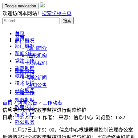
Toggle navigation
欢迎访问本网站！
搜索
学校主页
搜索
首页
首页
部门概况
部门概况
部门简介
新闻公告
组织机构
党建工作
联系我们
规章制度
新闻公告
政策法规
学院新闻
技术专栏
通知公告
办公服务
党建工作
规章制度
首页
>
新闻公告
>
工作动态
政策法规
信息中心对全校教学监控进行调整维护
技术专栏
日期：2022-11-29 作者： 来源：信息中心 浏览量：
1582
办公服务
11月27日上午9：00，信息中心根据质量控制管理办公室
反馈情况对全校教学监控进行调整与维护；此次检修更好的服