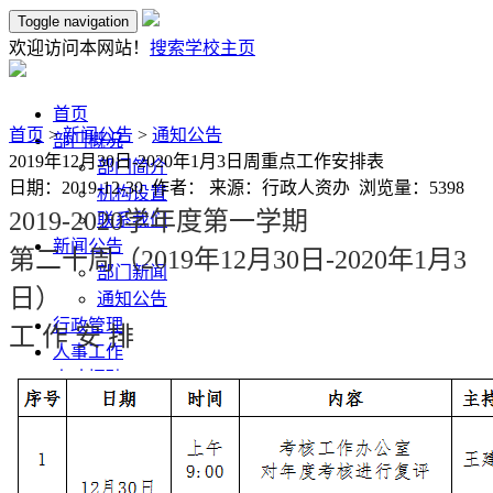
Toggle navigation
欢迎访问本网站！
搜索
学校主页
首页
首页
>
新闻公告
>
通知公告
部门概况
2019年12月30日-2020年1月3日周重点工作安排表
部门简介
日期：2019-12-30 作者： 来源：行政人资办 浏览量：
5398
机构设置
2019-2020
学年度第一学期
联系我们
新闻公告
第二十
周（
2019
年
1
2
月
30
日
-2020
年
1
月3
部门新闻
日）
通知公告
行政管理
工
作
安
排
人事工作
人才招聘
文件资料