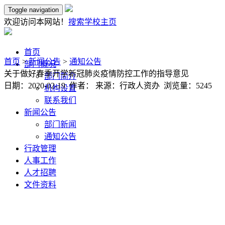
Toggle navigation
欢迎访问本网站！
搜索
学校主页
首页
首页
>
新闻公告
>
通知公告
部门概况
关于做好春季开学新冠肺炎疫情防控工作的指导意见
部门简介
日期：2020-02-19 作者： 来源：行政人资办 浏览量：
5245
机构设置
联系我们
新闻公告
部门新闻
通知公告
行政管理
人事工作
人才招聘
文件资料