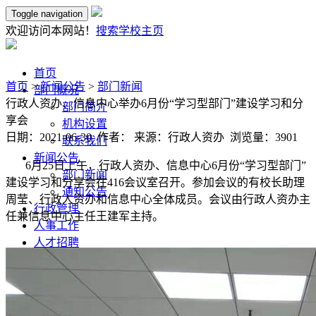
Toggle navigation
欢迎访问本网站！
搜索
学校主页
首页
首页
>
新闻公告
>
部门新闻
部门概况
行政人资办、信息中心举办6月份“学习型部门”建设学习和分
部门简介
享会
机构设置
日期：2021-06-30 作者： 来源：行政人资办 浏览量：
3901
联系我们
新闻公告
6月25日上午，行政人资办、信息中心6月份“学习型部门”
部门新闻
建设学习和分享会在416会议室召开。参加会议的有校长助理
通知公告
周莹、行政人资办和信息中心全体成员。会议由行政人资办主
行政管理
任兼信息中心主任王建军主持。
人事工作
人才招聘
文件资料