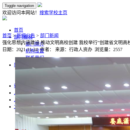
Toggle navigation
欢迎访问本网站！
搜索
学校主页
首页
首页
>
新闻公告
>
部门新闻
部门概况
强化思想内涵建设 推动文明高校创建 我校举行“创建省文明高
部门简介
日期：2021-11-24 作者： 来源：行政人资办 浏览量：
2557
机构设置
联系我们
新闻公告
部门新闻
通知公告
行政管理
人事工作
人才招聘
文件资料