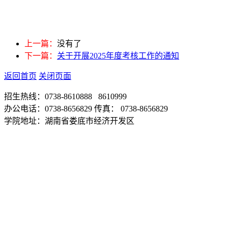
上一篇：
没有了
下一篇：
关于开展2025年度考核工作的通知
返回首页
关闭页面
招生热线：0738-8610888 8610999
办公电话：0738-8656829 传真： 0738-8656829
学院地址：湖南省娄底市经济开发区