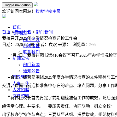
Toggle navigation
欢迎访问本网站！
搜索
学校主页
首页
首页
>
新闻公告
>
部门新闻
部门概况
我校召开2025年办学情况检查迎检工作会
部门简介
日期：2026-04-08 作者：袁欢 来源： 浏览量：
566
机构设置
联系我们
4月7日，我校在图书馆410会议室召开2025年办学情
新闻公告
部门新闻
通知公告
会上，综管部围绕2025年度办学情况检查的文件精神与
行政管理
人事工作
交流，直面当前迎检准备中存在的难点、堵点问题，分享工作
人才招聘
文件资料
蒋伟民校长首先肯定了前期迎检准备工作的成效，随后强
绝侥幸心理。并要求，一要压实责任、协同联动，树立全校“
出学校办学特色与亮点；三要从严从细、提质增效，规范材料