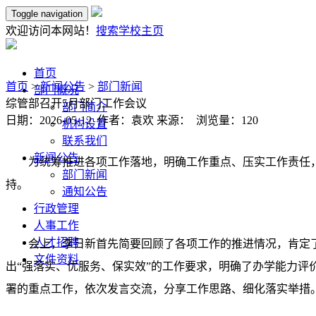
Toggle navigation
欢迎访问本网站！
搜索
学校主页
首页
首页
>
新闻公告
>
部门新闻
部门概况
综管部召开5月部门工作会议
部门简介
日期：2026-05-12 作者：袁欢 来源： 浏览量：
120
机构设置
联系我们
新闻公告
为统筹推进各项工作落地，明确工作重点、压实工作责任，
部门新闻
持。
通知公告
行政管理
人事工作
人才招聘
会上，李日新首先简要回顾了各项工作的推进情况，肯定
文件资料
出“强落实、优服务、保实效”的工作要求，明确了办学能力
署的重点工作，依次发言交流，分享工作思路、细化落实举措