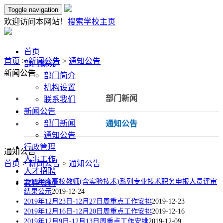
Toggle navigation
欢迎访问本网站！
搜索
学校主页
首页
首页
>
新闻公告
>
通知公告
部门概况
新闻公告
部门简介
机构设置
部门新闻
联系我们
新闻公告
部门新闻
通知公告
通知公告
行政管理
通知公告
人事工作
首页
>
新闻公告
>
通知公告
人才招聘
2019年度高校教师(含实验技术)系列专业技术职务申报人员评审
文件资料
结果公示
2019-12-24
2019年12月23日-12月27日周重点工作安排
2019-12-23
2019年12月16日-12月20日周重点工作安排
2019-12-16
2019年12月9日-12月13日周重点工作安排
2019-12-09