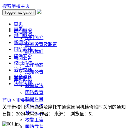
搜索
学校主页
Toggle navigation
首页
首页
部门概况
部门概况
部门简介
新闻公告
科室设置及职责
国防武装
联系我们
综治安全
新闻公告
校园消防
工作动态
治安交通
通知公告
安全教育
国防武装
法律法规
政策政法
国防教育
新闻栏目
首页
>
重要通知
征兵入伍
关于新校门人行通道及摩托车通道因闸机检修临时关闭的通知
基干民兵
日期：2024-05-22 作者： 来源： 浏览量：
51
校警卫连
国防武装