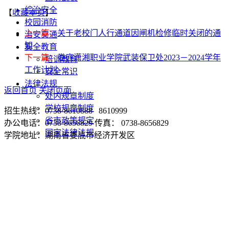
综治安全
【
收藏本页
】
校园消防
上一篇：
关于老校门人行通道因闸机检修临时关闭的通
治安交通
知
安全教育
下一篇：
娄底潇湘职业学院武装保卫处2023－2024学年
培训教育
工作计划
安全常识
法律法规
返回首页
关闭页面
处内规章制度
学校规章制度
招生热线：0738-8610888 8610999
省市政策规定
办公电话：0738-8656829 传真： 0738-8656829
国家法律法规
学院地址：湖南省娄底市经济开发区