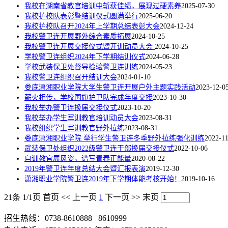
我校在湖南省教官培训中斩获佳绩，展现过硬素养
2025-07-30
我校护校队表彰暨结训仪式圆满举行
2025-06-20
我校护校队召开2024年上学期总结表彰大会
2024-12-24
我校警卫连开展野外综合素质拓展
2024-10-25
我校警卫连开展交接仪式暨开训动员大会
2024-10-25
学校警卫连组织2024年下学期结训仪式
2024-06-28
学校武装保卫处督导检验警卫连训练
2024-05-23
我校警卫连组织召开结训大会
2024-01-10
娄底潇湘职业学院大学生警卫连开展户外主题实践活动
2023-12-0
薪火相传，学校国旗护卫队完成年度交接
2023-10-30
我校举办警卫连换届交接仪式
2023-10-20
我校举办学生军训教官培训动员大会
2023-08-31
我校组织学生军训教官野外拉练
2023-08-31
娄底潇湘职业学院 举行学生警卫连冬季野外拉练强化训练
2022-1
武装保卫处组织2022级警卫连干部换届交接仪式
2022-10-06
自训教官展风姿，谱写青春正能量
2020-08-22
2019年警卫连年度总结大会暨汇报表演
2019-12-30
潇湘职业学院警卫连2019年下学期体能考核开始！
2019-10-16
21条 1/1页
首页
<<
上一页
1
下一页
>>
末页
招生热线：0738-8610888 8610999