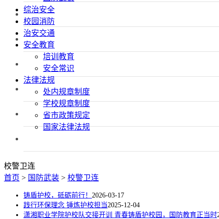
综治安全
校园消防
治安交通
安全教育
培训教育
安全常识
法律法规
处内规章制度
学校规章制度
省市政策规定
国家法律法规
校警卫连
首页
>
国防武装
>
校警卫连
铸盾护校，砥砺前行！
2026-03-17
践行环保理念 锤炼护校担当
2025-12-04
潇湘职业学院护校队交接开训 青春铸盾护校园，国防教育正当时