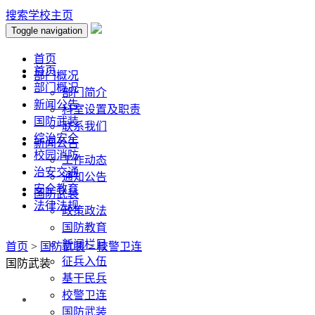
搜索
学校主页
Toggle navigation
首页
首页
部门概况
部门概况
部门简介
新闻公告
科室设置及职责
国防武装
联系我们
综治安全
新闻公告
校园消防
工作动态
治安交通
通知公告
安全教育
国防武装
法律法规
政策政法
国防教育
新闻栏目
首页
>
国防武装
>
校警卫连
征兵入伍
国防武装
基干民兵
校警卫连
国防武装