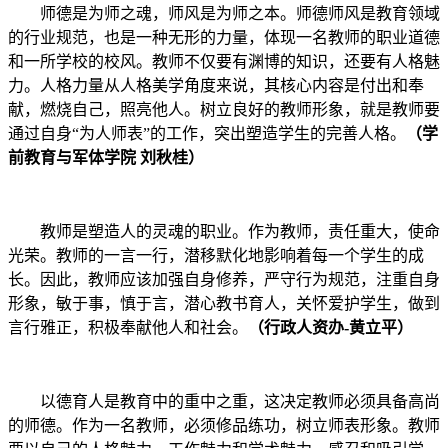
师德是为师之魂，师风是为师之本。师德师风是教育领域
的行业规范，也是一种无形的力量，体现一名教师的职业道德
和一所学校的校风。教师不仅要有渊博的知识，还要有人格魅
力。人格力量从人格美学角度来说，其核心内容是付出和奉
献，燃烧自己，照亮他人。树立良好的教师形象，就是教师要
通过自身“为人师表”的工作，突出塑造学生的完善人格。
（学
前教育与军体学院 刘秋桂）
教师是塑造人的灵魂的职业。作为教师，责任重大，使命
光荣。教师的一言一行，潜移默化地影响着每一个学生的成
长。因此，教师应该加强自身修养，严守行为规范，注重自身
形象，敏于事，慎于言，潜心教书育人，关怀爱护学生，做到
言行雅正，积极奉献他人和社会。
（行政人资办
-
黄立平）
以德育人是教育中的重中之重，这决定教师必须具备高尚
的师德。作为一名教师，必须修品练功，树立师表形象。教师