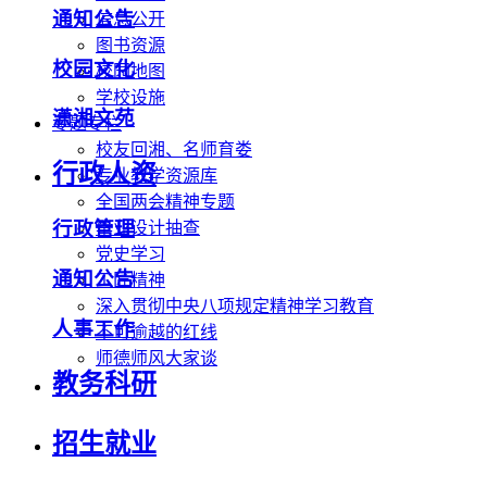
通知公告
信息公开
图书资源
校园文化
校园地图
学校设施
潇湘文苑
专题专栏
校友回湘、名师育娄
行政人资
专业教学资源库
全国两会精神专题
行政管理
毕业设计抽查
党史学习
通知公告
工匠精神
深入贯彻中央八项规定精神学习教育
人事工作
不可逾越的红线
师德师风大家谈
教务科研
招生就业