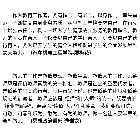
作为教育工作者，要有恒心、有爱心，以身作则、率先垂
范，不断提高自身业务素质，从思想上严格要求自己，在行动
上增强责任心，树立一切为学生健康成长服务的教育理念。教
师的职责在育人，不仅要以自己的学识育人，更要以自己的德
行育人，要为培养学生的健全人格和促进学生的全面发展尽到
最大努力。
（汽车机电工程学院-廖梅花）
教师的工作是塑造灵魂、塑造生命、塑造人的工作，师德
师风是评价教师素质的第一标准。教师是社会的重要代表者，
是道德的忠实践行者，某种意义上说，也是道德的化身和道德
规范的训诫者。教师应该是“经师”和“人师”的统一，既要精于
“授业”“解惑”，更要以“传道”为己任和使命。我们要做可信、
可敬、可靠和乐为、敢为、有为的教师，做一名让人民满意的
新型教师。
（思想政治课部-游训龙）