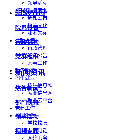
领导活动
视频专题
组织机构
通知公告
校园文化
院系设置
潇湘文苑
行政人资
行政机构
行政管理
通知公告
党群组织
人事工作
教务科研
新闻资讯
招生就业
招生信息网
综合新闻
就业信息网
就业云平台
部门快讯
党建工作
校园生活
领导活动
学校校历
办公电话
视频专题
网络服务