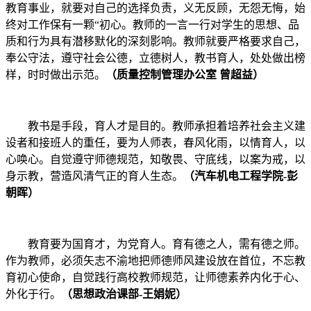
教育事业，就要对自己的选择负责，义无反顾，无怨无悔，始
终对工作保有一颗“初心。教师的一言一行对学生的思想、品
质和行为具有潜移默化的深刻影响。教师就要严格要求自己，
奉公守法，遵守社会公德，立德树人，教书育人，处处做出榜
样，时时做出示范。
（质量控制管理办公室 曾超益）
教书是手段，育人才是目的。教师承担着培养社会主义建
设者和接班人的重任，要为人师表，春风化雨，以情育人，以
心唤心。自觉遵守师德规范，知敬畏、守底线，以案为戒，以
身示教，营造风清气正的育人生态。
（汽车机电工程学院-彭
朝晖）
教育要为国育才，为党育人。育有德之人，需有德之师。
作为教师，必须矢志不渝地把师德师风建设放在首位，不忘教
育初心使命，自觉践行高校教师规范，让师德素养内化于心、
外化于行。
（思想政治课部-王娟妮）