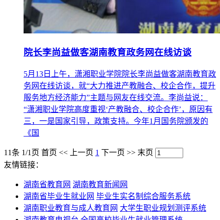
院长李尚益做客湖南教育政务网在线访谈
5月13日上午，潇湘职业学院院长李尚益做客湖南教育政
务网在线访谈，就“大力推进产教融合、校企合作，提升
服务地方经济能力”主题与网友在线交流。李尚益说：
“潇湘职业学院高度重视‘产教融合、校企合作’，原因有
三，一是国家引导，政策支持。今年1月国务院颁发的
《国
11条 1/1页
首页
<<
上一页
1
下一页
>>
末页
友情链接：
湖南省教育网
湖南教育新闻网
湖南省毕业生就业网
毕业生实名制综合服务系统
湖南职业教育与成人教育网
大学生职业规划测评系统
湖南教育电视台
全国高校毕业生就业管理系统
全国大学生就业信息服务一体化系统
全国高等学校学生
信息咨询与就业指导中心