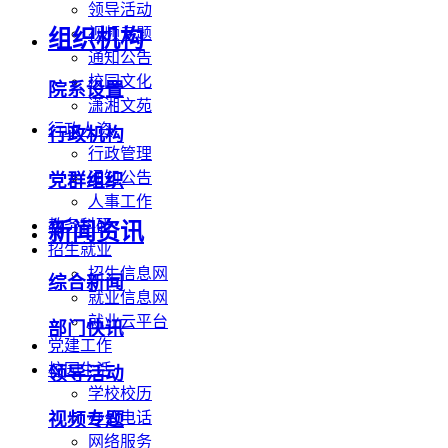
领导活动
视频专题
组织机构
通知公告
校园文化
院系设置
潇湘文苑
行政人资
行政机构
行政管理
通知公告
党群组织
人事工作
教务科研
新闻资讯
招生就业
招生信息网
综合新闻
就业信息网
就业云平台
部门快讯
党建工作
校园生活
领导活动
学校校历
办公电话
视频专题
网络服务