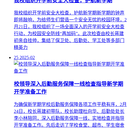
我校组织开学前安全大检查，护航新学期新学期的钟声
即将敲响，为给师生们营造一个安全无忧的校园环境，2
月21日，我校组织了一场全面深入的开学前安全大检查
行动，为校园安全防线“再加码”。此次检查由校长蒋建
初亲自挂帅，集结了保卫处、后勤处、学工处等多部门
精英力
25
2025-02
校领导深入后勤服务保障一线检查指导新学期
开学准备工作
为确保新学期学校后勤服务保障各项工作平稳有序，2月
24日，校长蒋建初带队，校长助理杜向华、后勤处处长
李小林陪同，深入后勤服务保障一线，实地检查并指导
开学准备工作。先后走访了学校食堂、超市、学生宿舍
楼等重点场所，详细查看超市消防设施、卫生状况及用
电安全；