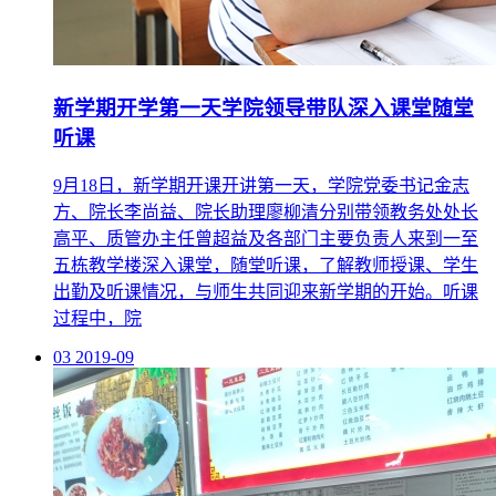
新学期开学第一天学院领导带队深入课堂随堂
听课
9月18日，新学期开课开讲第一天，学院党委书记金志
方、院长李尚益、院长助理廖柳清分别带领教务处处长
高平、质管办主任曾超益及各部门主要负责人来到一至
五栋教学楼深入课堂，随堂听课，了解教师授课、学生
出勤及听课情况，与师生共同迎来新学期的开始。听课
过程中，院
03
2019-09