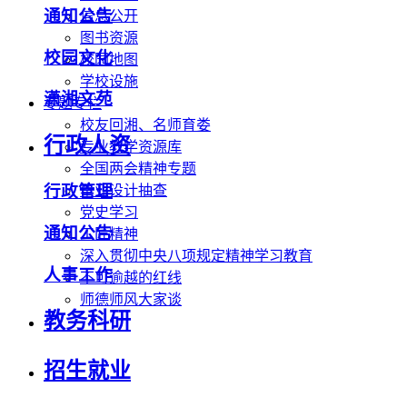
通知公告
信息公开
图书资源
校园文化
校园地图
学校设施
潇湘文苑
专题专栏
校友回湘、名师育娄
行政人资
专业教学资源库
全国两会精神专题
行政管理
毕业设计抽查
党史学习
通知公告
工匠精神
深入贯彻中央八项规定精神学习教育
人事工作
不可逾越的红线
师德师风大家谈
教务科研
招生就业