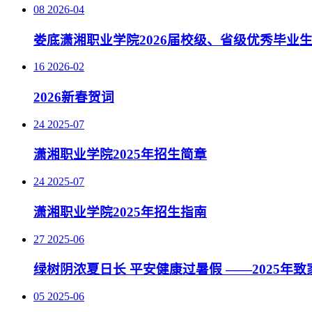
08
2026-04
娄底潇湘职业学院2026届校级、省级优秀毕业
16
2026-02
2026新春贺词
24
2025-07
潇湘职业学院2025年招生简章
24
2025-07
潇湘职业学院2025年招生指南
27
2025-06
绿树阴浓夏日长 平安健康过暑假 ——2025年
05
2025-06