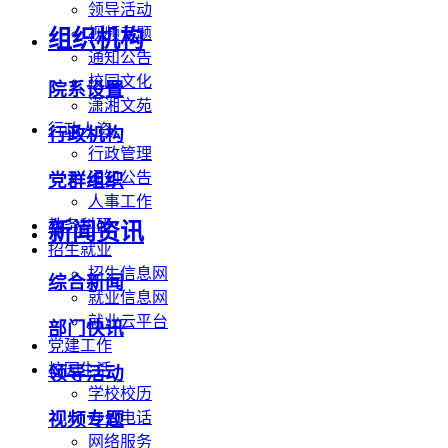
领导活动
视频专题
组织机构
通知公告
校园文化
院系设置
潇湘文苑
行政人资
行政机构
行政管理
通知公告
党群组织
人事工作
教务科研
新闻资讯
招生就业
招生信息网
综合新闻
就业信息网
就业云平台
部门快讯
党建工作
校园生活
领导活动
学校校历
办公电话
视频专题
网络服务