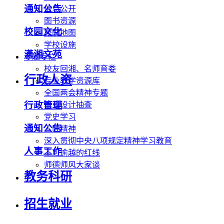
通知公告
信息公开
图书资源
校园文化
校园地图
学校设施
潇湘文苑
专题专栏
校友回湘、名师育娄
行政人资
专业教学资源库
全国两会精神专题
行政管理
毕业设计抽查
党史学习
通知公告
工匠精神
深入贯彻中央八项规定精神学习教育
人事工作
不可逾越的红线
师德师风大家谈
教务科研
招生就业