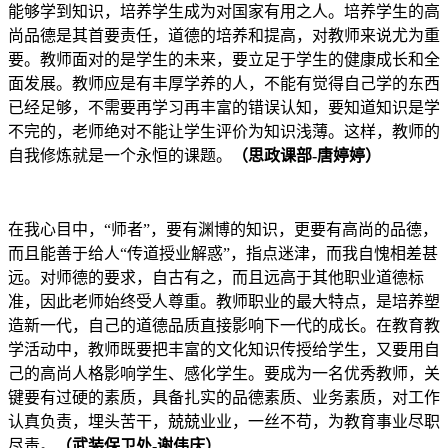
能够学到知识，培养学生成为对国家有用之人。培养学生的高
尚品德是其首要责任，道德的培养和提高，对教师来说尤为重
要。教师面对的是学生的未来，要立足于学生的健康成长和全
面发展。教师应是有丰厚学养的人，不能有觉得自己学的东西
已经足够，不需要再学习再丰富的错误认知，要知道知识是学
不完的，老师绝对不能让学生评价为知识浅薄。这样，教师的
自我修炼就是一个永恒的课题。
（思政课部-唐婷婷）
在我心目中，“师者”，要有渊博的知识，更要有高尚的品德，
而且能善于给人“传道授业解惑”，指点迷津，而我自愧相差甚
远。对师德的要求，自古有之，而且远高于其他职业道德标
准，因此老师始终受人尊重。教师职业的最大特点，是培养塑
造新一代，自己的道德品质直接影响下一代的成长。在教育教
学活动中，教师既要把丰富的文化知识传授给学生，又要用自
己的高尚人格影响学生、感化学生。要成为一名优秀教师，关
键要有过硬的素质，具备扎实的品德素质、业务素质，对工作
认真负责，埋头苦干，兢兢业业，一丝不苟，为教育事业尽职
尽责。
（武装保卫处-谢伟庆）