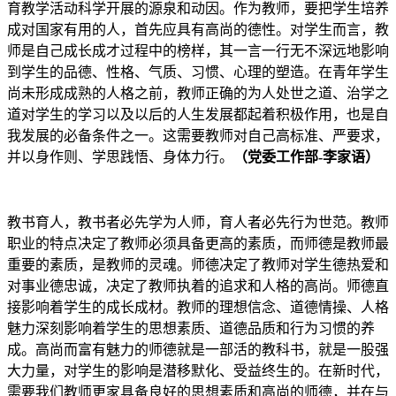
育教学活动科学开展的源泉和动因。作为教师，要把学生培养
成对国家有用的人，首先应具有高尚的德性。对学生而言，教
师是自己成长成才过程中的榜样，其一言一行无不深远地影响
到学生的品德、性格、气质、习惯、心理的塑造。在青年学生
尚未形成成熟的人格之前，教师正确的为人处世之道、治学之
道对学生的学习以及以后的人生发展都起着积极作用，也是自
我发展的必备条件之一。这需要教师对自己高标准、严要求，
并以身作则、学思践悟、身体力行。
（党委工作部-李家语）
教书育人，教书者必先学为人师，育人者必先行为世范。教师
职业的特点决定了教师必须具备更高的素质，而师德是教师最
重要的素质，是教师的灵魂。师德决定了教师对学生德热爱和
对事业德忠诚，决定了教师执着的追求和人格的高尚。师德直
接影响着学生的成长成材。教师的理想信念、道德情操、人格
魅力深刻影响着学生的思想素质、道德品质和行为习惯的养
成。高尚而富有魅力的师德就是一部活的教科书，就是一股强
大力量，对学生的影响是潜移默化、受益终生的。在新时代，
需要我们教师更家具备良好的思想素质和高尚的师德，并在与