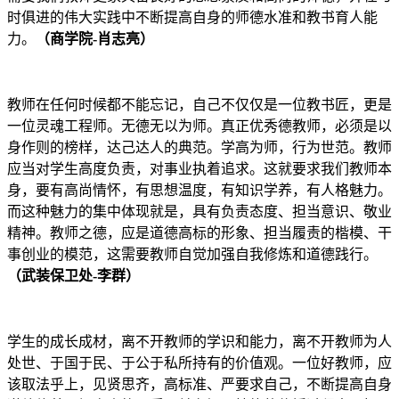
时俱进的伟大实践中不断提高自身的师德水准和教书育人能
力。
（商学院-肖志亮）
教师在任何时候都不能忘记，自己不仅仅是一位教书匠，更是
一位灵魂工程师。无德无以为师。真正优秀德教师，必须是以
身作则的榜样，达己达人的典范。学高为师，行为世范。教师
应当对学生高度负责，对事业执着追求。这就要求我们教师本
身，要有高尚情怀，有思想温度，有知识学养，有人格魅力。
而这种魅力的集中体现就是，具有负责态度、担当意识、敬业
精神。教师之德，应是道德高标的形象、担当履责的楷模、干
事创业的模范，这需要教师自觉加强自我修炼和道德践行。
（武装保卫处-李群）
学生的成长成材，离不开教师的学识和能力，离不开教师为人
处世、于国于民、于公于私所持有的价值观。一位好教师，应
该取法乎上，见贤思齐，高标准、严要求自己，不断提高自身