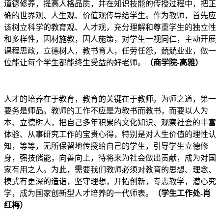
道德修养，提高人格品质，并在知识技能的传授过程中，把正
确的世界观、人生观、价值观传导给学生。作为教师，首先应
该树立科学的教育观、人才观，充分理解和尊重学生的独立性
和多样性，因材施教，因人施策，对学生一视同仁，主动开展
课程思政，立德树人，教书育人，任劳任怨，兢兢业业，做一
位能让每个学生都能终生受益的好老师。
（商学院-高雅）
人才的培养在于教育，教育的关键在于教师。为师之道，第一
要务是师品。教师的工作不应是为教书而教书，而要以人为
本、立德树人，把自己多年积累的文化知识、观察社会的丰富
体验、从事研究工作的宝贵心得，特别是对人生价值的理性认
知，等等，无所保留地传授给自己的学生，引导学生立德修
身，强技储能，向善向上，待将来为社会做出贡献，成为对国
家有用之人。为此，需要我们教师必须对教育的思想、理念、
模式有更深的造诣，坚守理想，开拓创新，专志教学，潜心究
学，成为国家创新型人才培养的一代师表。
（学生工作处-肖
红梅）