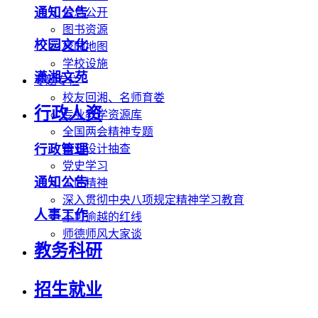
通知公告
信息公开
图书资源
校园文化
校园地图
学校设施
潇湘文苑
专题专栏
校友回湘、名师育娄
行政人资
专业教学资源库
全国两会精神专题
行政管理
毕业设计抽查
党史学习
通知公告
工匠精神
深入贯彻中央八项规定精神学习教育
人事工作
不可逾越的红线
师德师风大家谈
教务科研
招生就业