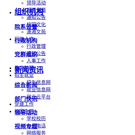
领导活动
视频专题
组织机构
通知公告
校园文化
院系设置
潇湘文苑
行政人资
行政机构
行政管理
通知公告
党群组织
人事工作
教务科研
新闻资讯
招生就业
招生信息网
综合新闻
就业信息网
就业云平台
部门快讯
党建工作
校园生活
领导活动
学校校历
办公电话
视频专题
网络服务