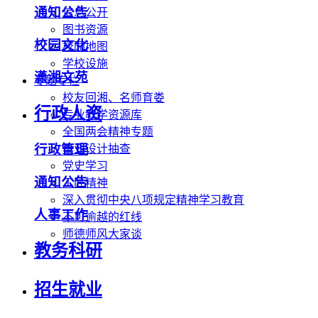
通知公告
信息公开
图书资源
校园文化
校园地图
学校设施
潇湘文苑
专题专栏
校友回湘、名师育娄
行政人资
专业教学资源库
全国两会精神专题
行政管理
毕业设计抽查
党史学习
通知公告
工匠精神
深入贯彻中央八项规定精神学习教育
人事工作
不可逾越的红线
师德师风大家谈
教务科研
招生就业