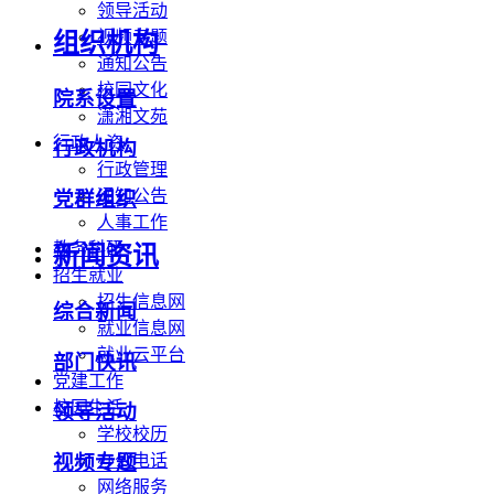
领导活动
视频专题
组织机构
通知公告
校园文化
院系设置
潇湘文苑
行政人资
行政机构
行政管理
通知公告
党群组织
人事工作
教务科研
新闻资讯
招生就业
招生信息网
综合新闻
就业信息网
就业云平台
部门快讯
党建工作
校园生活
领导活动
学校校历
办公电话
视频专题
网络服务