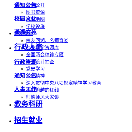
通知公告
信息公开
图书资源
校园文化
校园地图
学校设施
潇湘文苑
专题专栏
校友回湘、名师育娄
行政人资
专业教学资源库
全国两会精神专题
行政管理
毕业设计抽查
党史学习
通知公告
工匠精神
深入贯彻中央八项规定精神学习教育
人事工作
不可逾越的红线
师德师风大家谈
教务科研
招生就业