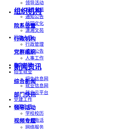
领导活动
视频专题
组织机构
通知公告
校园文化
院系设置
潇湘文苑
行政人资
行政机构
行政管理
通知公告
党群组织
人事工作
教务科研
新闻资讯
招生就业
招生信息网
综合新闻
就业信息网
就业云平台
部门快讯
党建工作
校园生活
领导活动
学校校历
办公电话
视频专题
网络服务