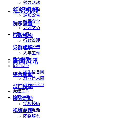
领导活动
视频专题
组织机构
通知公告
校园文化
院系设置
潇湘文苑
行政人资
行政机构
行政管理
通知公告
党群组织
人事工作
教务科研
新闻资讯
招生就业
招生信息网
综合新闻
就业信息网
就业云平台
部门快讯
党建工作
校园生活
领导活动
学校校历
办公电话
视频专题
网络服务