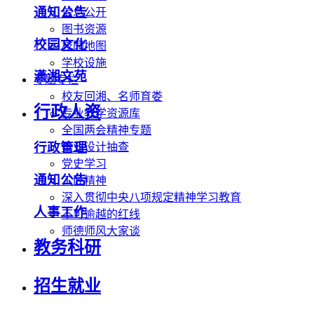
通知公告
信息公开
图书资源
校园文化
校园地图
学校设施
潇湘文苑
专题专栏
校友回湘、名师育娄
行政人资
专业教学资源库
全国两会精神专题
行政管理
毕业设计抽查
党史学习
通知公告
工匠精神
深入贯彻中央八项规定精神学习教育
人事工作
不可逾越的红线
师德师风大家谈
教务科研
招生就业