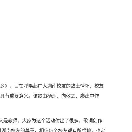
学院首页
搜索
故乡》，旨在呼唤起广大湖南校友的故土情怀、校友
展具有重要意义。该歌由杨炽、向敬之、廖建中作
又是教师。大家为这个活动付出了很多，歌词创作
对湖南校友的尊重，相信每个校友都有所感触，也定