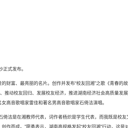
长沙正式发布。
的财富、最亮丽的名片。创作并发布“校友回湘”之歌《青春的
量、推动校友回归、发展校友经济，推进湖南经济社会高质量发
名女高音歌唱家雷佳和著名男高音歌唱家石倚洁演唱。
，石倚洁是在湘教师代表，词作者杨炽是学生代表，而我既是校友
创作而成。”廖勇表示，湖南高规格发起“校友回湘”行动，这是