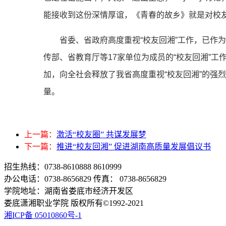
能接收到这份深情厚谊，《青春的故乡》就是对校
省委、省政府高度重视“校友回湘”工作，已作为
传部、省教育厅等17家单位为成员的“校友回湘”工
加，向全社会释放了我省高度重视“校友回湘”的强
量。
上一篇：
激活“校友圈” 共谋发展梦
下一篇：
推进“校友回湘” 促进湖南高质量发展倡议书
招生热线：0738-8610888 8610999
办公电话：0738-8656829 传真： 0738-8656829
学院地址：湖南省娄底市经济开发区
娄底潇湘职业学院 版权所有©1992-2021
湘ICP备 05010860号-1