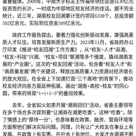
重要载体。2009年，中南大学校友王传福带领比亚迪以30亿元
投资签约长沙，一时成为中部地区校友经济的佳话。据不完全
统计，近三年，湖南校友回湘累计签约项目6338个，总投资额
592亿余元、实际到位资金509亿余元。
政府工作报告提出，要着力强化创新驱动发展，建强高素
质人才队伍，培育发展新质生产力。2023年11月，省政府办公
厅印发《推进“校友回湘”工作方案》，从“校友+人才”返湘、
“校友+科技”兴湘、“校友+项目”聚湘等多个维度，撬动湖南发
展的“产业圈”。这次的“校友回湘”活动，包含着“校友人才”和
“高质量发展”两个关键词，释放出高质量人力资源对经济增长
的放大效应。在全省上下加速打造“三个高地”的背景下，推动
校友经济向各方面延伸拓展，画出“湖南+高校+校友”的同心
圆，带来的将是“1+1+1>3”的叠加效果。
去年，全省如火如荼开展“湘商回归”活动，省委主要领导
在多个场合多次提到要“让湘商在湘更吃香”。这种“吃香”，除
了情感上的“厚待一分”，也意味着在政策、融资、营商环境等
方面帮他们解决实际问题。同理，只有让广大校友在事业上有
发展、在政策上有实惠、在社会上有地位，大家才会源源不断