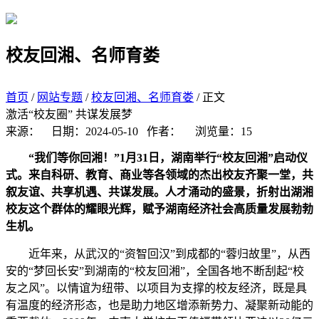
学院首页
搜索
校友回湘、名师育娄
首页
/
网站专题
/
校友回湘、名师育娄
/ 正文
激活“校友圈” 共谋发展梦
来源：
日期：2024-05-10
作者：
浏览量：
15
“我们等你回湘！”1月31日，湖南举行“校友回湘”启动仪
式。来自科研、教育、商业等各领域的杰出校友齐聚一堂，共
叙友谊、共享机遇、共谋发展。人才涌动的盛景，折射出湖湘
校友这个群体的耀眼光辉，赋予湖南经济社会高质量发展勃勃
生机。
近年来，从武汉的“资智回汉”到成都的“蓉归故里”，从西
安的“梦回长安”到湖南的“校友回湘”，全国各地不断刮起“校
友之风”。以情谊为纽带、以项目为支撑的校友经济，既是具
有温度的经济形态，也是助力地区增添新势力、凝聚新动能的