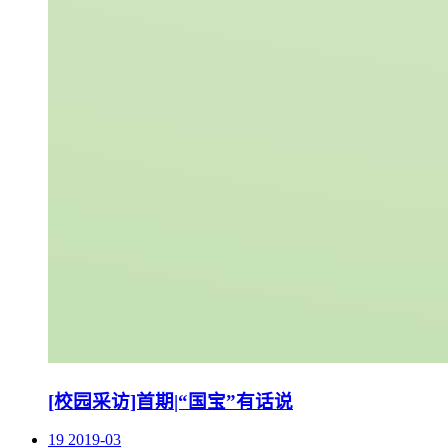
[校园采访]首期|“国宝”有话说
19
2019-03