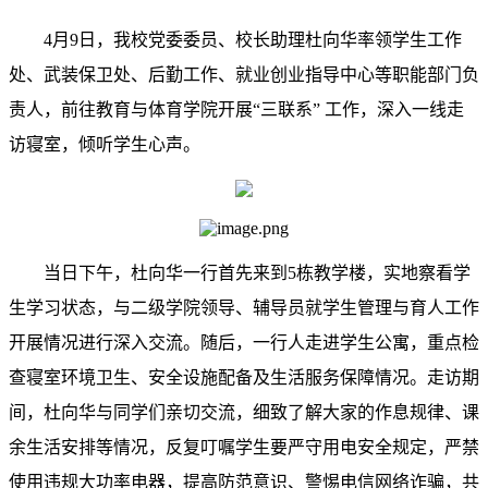
4
月
9日，我校党委委员、校长助理杜向华率领学生工作
处、武装保卫处、后勤工作、
就业创业指导中心
等职能部门负
责人，前
往教育与体育学院开展“三联系”
工作，深入一线走
访寝室，倾听学生心声。
当日下午，杜向华一行首先来到
5
栋教学楼，实地察看学
生学习状态，与二级学院领导、辅导员就学生管理与育人工作
开展情况进行深入交流。随后，一行人走进学生公寓，重点检
查寝室环境卫生、安全设施配备及生活服务保障情况。走访期
间，杜向华与同学们亲切交流，细致了解大家的作息规律、课
余生活安排等情况，反复叮嘱学生要严守用电安全规定，严禁
使用违规大功率电器，提高防范意识、警惕电信网络诈骗，共