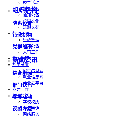
领导活动
视频专题
组织机构
通知公告
校园文化
院系设置
潇湘文苑
行政人资
行政机构
行政管理
通知公告
党群组织
人事工作
教务科研
新闻资讯
招生就业
招生信息网
综合新闻
就业信息网
就业云平台
部门快讯
党建工作
校园生活
领导活动
学校校历
办公电话
视频专题
网络服务