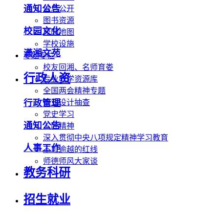
通知公告
信息公开
图书资源
校园文化
校园地图
学校设施
潇湘文苑
专题专栏
校友回湘、名师育娄
行政人资
专业教学资源库
全国两会精神专题
行政管理
毕业设计抽查
党史学习
通知公告
工匠精神
深入贯彻中央八项规定精神学习教育
人事工作
不可逾越的红线
师德师风大家谈
教务科研
招生就业