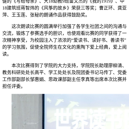
健的《写给母亲》、大18幼教9班雷文杰的《我的1919》、中
18建筑班蒋智炜的《风筝的故乡》荣获三等奖；曹正环、龚亚
萍、王玉莲、张秘的朗诵作品获得鼓励奖。
这次朗读比赛的圆满举行加强了各学生社团之间的沟通与
交流，锻炼了参赛选手的胆识，也使观看比赛的同学获得了一
次精神享受，为校园注入了浓浓的“爱读书、读好书、善读书”
的学习氛围，促使全院师生在文化的熏陶下爱上经典，爱上阅
读。
本次比赛得到了学院的大力支持，学院院长助理廖柳清、
教务科研处处长高平、学工处处长及院团委书记马传丁、党委
工作部副部长邹惠娟、思政课部副主任李真等出席本次比赛并
担任评委。