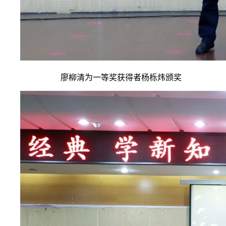
廖柳清为一等奖获得者
杨栎炜颁奖