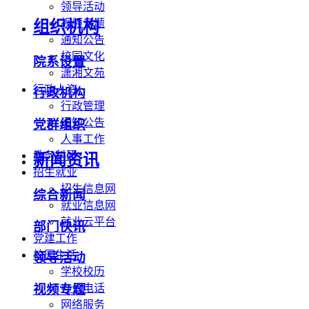
领导活动
视频专题
组织机构
通知公告
校园文化
院系设置
潇湘文苑
行政人资
行政机构
行政管理
通知公告
党群组织
人事工作
教务科研
新闻资讯
招生就业
招生信息网
综合新闻
就业信息网
就业云平台
部门快讯
党建工作
校园生活
领导活动
学校校历
办公电话
视频专题
网络服务