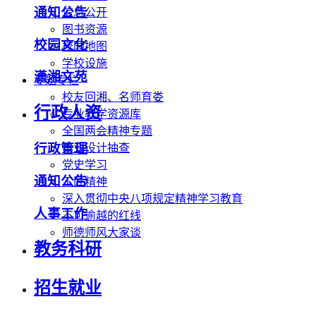
通知公告
信息公开
图书资源
校园文化
校园地图
学校设施
潇湘文苑
专题专栏
校友回湘、名师育娄
行政人资
专业教学资源库
全国两会精神专题
行政管理
毕业设计抽查
党史学习
通知公告
工匠精神
深入贯彻中央八项规定精神学习教育
人事工作
不可逾越的红线
师德师风大家谈
教务科研
招生就业