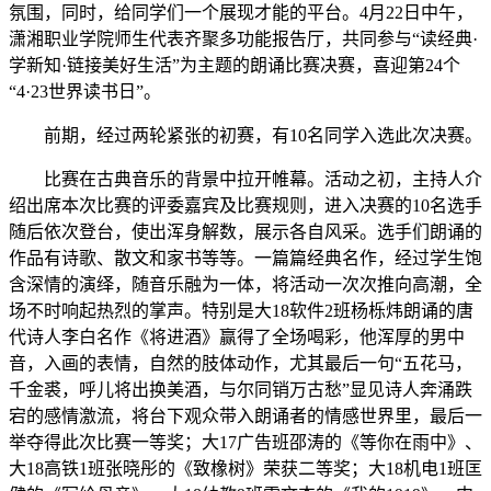
氛围，同时，给同学们一个展现才能的平台。4月22日中午，
潇湘职业学院师生代表齐聚多功能报告厅，共同参与“读经典·
学新知·链接美好生活”为主题的朗诵比赛决赛，喜迎第24个
“4·23世界读书日”。
前期，经过两轮紧张的初赛，有10名同学入选此次决赛。
比赛在古典音乐的背景中拉开帷幕。活动之初，主持人介
绍出席本次比赛的评委嘉宾及比赛规则，进入决赛的10名选手
随后依次登台，使出浑身解数，展示各自风采。选手们朗诵的
作品有诗歌、散文和家书等等。一篇篇经典名作，经过学生饱
含深情的演绎，随音乐融为一体，将活动一次次推向高潮，全
场不时响起热烈的掌声。特别是大18软件2班杨栎炜朗诵的唐
代诗人李白名作《将进酒》赢得了全场喝彩，他浑厚的男中
音，入画的表情，自然的肢体动作，尤其最后一句“五花马，
千金裘，呼儿将出换美酒，与尔同销万古愁”显见诗人奔涌跌
宕的感情激流，将台下观众带入朗诵者的情感世界里，最后一
举夺得此次比赛一等奖；大17广告班邵涛的《等你在雨中》、
大18高铁1班张晓彤的《致橡树》荣获二等奖；大18机电1班匡