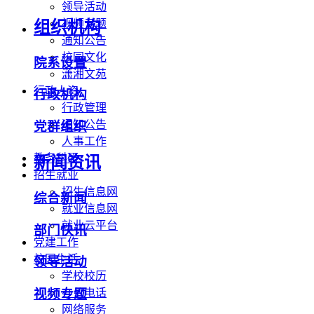
领导活动
视频专题
组织机构
通知公告
校园文化
院系设置
潇湘文苑
行政人资
行政机构
行政管理
通知公告
党群组织
人事工作
教务科研
新闻资讯
招生就业
招生信息网
综合新闻
就业信息网
就业云平台
部门快讯
党建工作
校园生活
领导活动
学校校历
办公电话
视频专题
网络服务