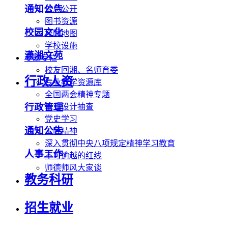
通知公告
信息公开
图书资源
校园文化
校园地图
学校设施
潇湘文苑
专题专栏
校友回湘、名师育娄
行政人资
专业教学资源库
全国两会精神专题
行政管理
毕业设计抽查
党史学习
通知公告
工匠精神
深入贯彻中央八项规定精神学习教育
人事工作
不可逾越的红线
师德师风大家谈
教务科研
招生就业