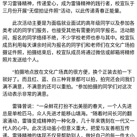
学习雷锋精神，传递爱心，成为雷锋精神的践行者，校宣队于
三月份开展“无偿拍证件照”活动，以此传递青春正能量。
此次活动主要是为面临就业面试的高年级同学以及参加各
类考试的同学们服务，也接受其他有需要的同学报名。活动期
间，报名的同学络绎不绝，不少学校老师也参与其中。校宣队
成员利用每天课余时间为报名的同学们和老师们在文化广场拍
摄证件照，拍摄结束后，校宣队成员将通过微信或邮箱将精修
照片发送给个人。
“拍摄地点放在文化广场真的很方便，换个正装去拍一下
就好了。而且红、蓝、白三种背景都可以拍，拍完还会问我们
满不满意，不满意的还可以重拍。”参加拍摄的同学们对这次
活动表示非常的满意。
雷锋曾说：“一朵鲜花打扮不出美丽的春天，一个人先进
总是单枪匹马，众人先进才能移山填海。”随着时间长河的翻
滚涌动，雷锋变成精神的一种化身，几十年来镌刻在一代又一
代人的心中。此次活动虽小但意义重大，把爱与友善相互传
递。雷锋精神的体现不仅是帮助别人，做好自己的每一件大小