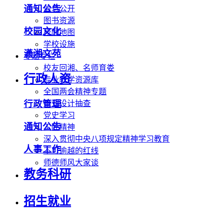
通知公告
信息公开
图书资源
校园文化
校园地图
学校设施
潇湘文苑
专题专栏
校友回湘、名师育娄
行政人资
专业教学资源库
全国两会精神专题
行政管理
毕业设计抽查
党史学习
通知公告
工匠精神
深入贯彻中央八项规定精神学习教育
人事工作
不可逾越的红线
师德师风大家谈
教务科研
招生就业