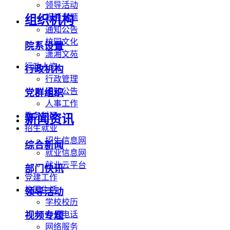
领导活动
视频专题
组织机构
通知公告
校园文化
院系设置
潇湘文苑
行政人资
行政机构
行政管理
通知公告
党群组织
人事工作
教务科研
新闻资讯
招生就业
招生信息网
综合新闻
就业信息网
就业云平台
部门快讯
党建工作
校园生活
领导活动
学校校历
办公电话
视频专题
网络服务