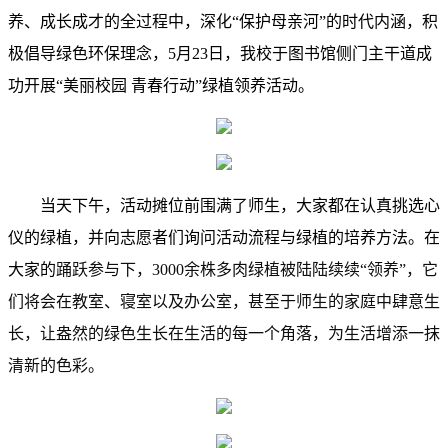
养、成长成才的全过程中，
深化“保护母亲河”的时代内涵，
积
极倡导绿色环保理念，5月23日，我校
于
图书馆侧门主干道
成
功开展“美丽校园
青春行动
”
绿植领养活动。
当天下午，活动摊位前围满了师生，大家都在认真挑选心
仪的绿植，并向志愿者们询问活动流程与绿植的培养方法。在
大家的
踊跃参与
下
，
3000余株多肉绿植被陆陆续续“领养”，它
们将会在教室、寝室以及办公室，甚至于师生的家庭中肆意生
长，让盎然的绿色生长在
生活的每一个角落
，为
生活增添
一抹
清新的色彩。