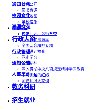
通知公告
信息公开
图书资源
校园文化
校园地图
学校设施
潇湘文苑
专题专栏
校友回湘、名师育娄
行政人资
专业教学资源库
全国两会精神专题
行政管理
毕业设计抽查
党史学习
通知公告
工匠精神
深入贯彻中央八项规定精神学习教育
人事工作
不可逾越的红线
师德师风大家谈
教务科研
招生就业