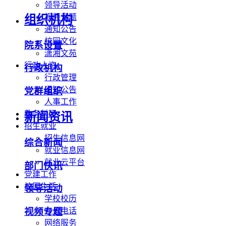
领导活动
视频专题
组织机构
通知公告
校园文化
院系设置
潇湘文苑
行政人资
行政机构
行政管理
通知公告
党群组织
人事工作
教务科研
新闻资讯
招生就业
招生信息网
综合新闻
就业信息网
就业云平台
部门快讯
党建工作
校园生活
领导活动
学校校历
办公电话
视频专题
网络服务