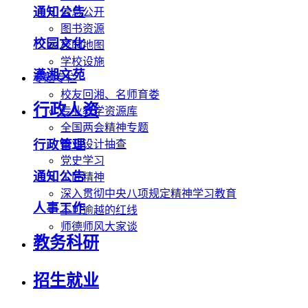
通知公告
信息公开
图书资源
校园文化
校园地图
学校设施
潇湘文苑
专题专栏
校友回湘、名师育娄
行政人资
专业教学资源库
全国两会精神专题
行政管理
毕业设计抽查
党史学习
通知公告
工匠精神
深入贯彻中央八项规定精神学习教育
人事工作
不可逾越的红线
师德师风大家谈
教务科研
招生就业