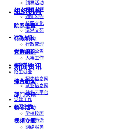
领导活动
视频专题
组织机构
通知公告
校园文化
院系设置
潇湘文苑
行政人资
行政机构
行政管理
通知公告
党群组织
人事工作
教务科研
新闻资讯
招生就业
招生信息网
综合新闻
就业信息网
就业云平台
部门快讯
党建工作
校园生活
领导活动
学校校历
办公电话
视频专题
网络服务