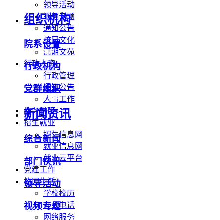
领导活动
视频专题
组织机构
通知公告
校园文化
院系设置
潇湘文苑
行政人资
行政机构
行政管理
通知公告
党群组织
人事工作
教务科研
新闻资讯
招生就业
招生信息网
综合新闻
就业信息网
就业云平台
部门快讯
党建工作
校园生活
领导活动
学校校历
办公电话
视频专题
网络服务