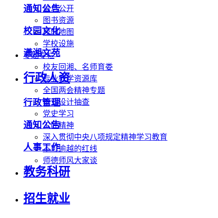
通知公告
信息公开
图书资源
校园文化
校园地图
学校设施
潇湘文苑
专题专栏
校友回湘、名师育娄
行政人资
专业教学资源库
全国两会精神专题
行政管理
毕业设计抽查
党史学习
通知公告
工匠精神
深入贯彻中央八项规定精神学习教育
人事工作
不可逾越的红线
师德师风大家谈
教务科研
招生就业