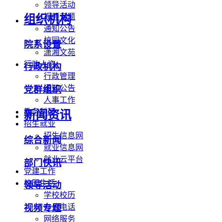
领导活动
视频专题
组织机构
通知公告
校园文化
院系设置
潇湘文苑
行政人资
行政机构
行政管理
通知公告
党群组织
人事工作
教务科研
新闻资讯
招生就业
招生信息网
综合新闻
就业信息网
就业云平台
部门快讯
党建工作
校园生活
领导活动
学校校历
办公电话
视频专题
网络服务