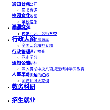
通知公告
信息公开
图书资源
校园文化
校园地图
学校设施
潇湘文苑
专题专栏
校友回湘、名师育娄
行政人资
专业教学资源库
全国两会精神专题
行政管理
毕业设计抽查
党史学习
通知公告
工匠精神
深入贯彻中央八项规定精神学习教育
人事工作
不可逾越的红线
师德师风大家谈
教务科研
招生就业