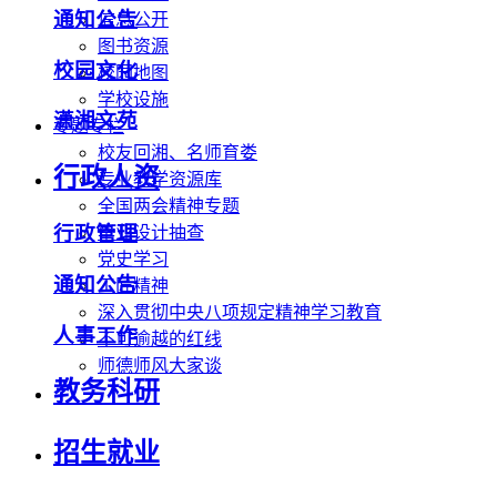
通知公告
信息公开
图书资源
校园文化
校园地图
学校设施
潇湘文苑
专题专栏
校友回湘、名师育娄
行政人资
专业教学资源库
全国两会精神专题
行政管理
毕业设计抽查
党史学习
通知公告
工匠精神
深入贯彻中央八项规定精神学习教育
人事工作
不可逾越的红线
师德师风大家谈
教务科研
招生就业