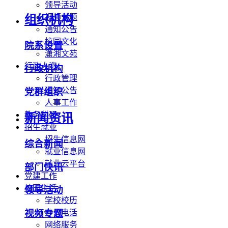
领导活动
视频专题
组织机构
通知公告
校园文化
院系设置
潇湘文苑
行政人资
行政机构
行政管理
通知公告
党群组织
人事工作
教务科研
新闻资讯
招生就业
招生信息网
综合新闻
就业信息网
就业云平台
部门快讯
党建工作
校园生活
领导活动
学校校历
办公电话
视频专题
网络服务