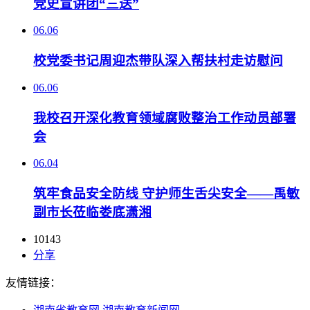
党史宣讲团“三送”
06.06
校党委书记周迎杰带队深入帮扶村走访慰问
06.06
我校召开深化教育领域腐败整治工作动员部署
会
06.04
筑牢食品安全防线 守护师生舌尖安全——禹敏
副市长莅临娄底潇湘
10143
分享
友情链接：