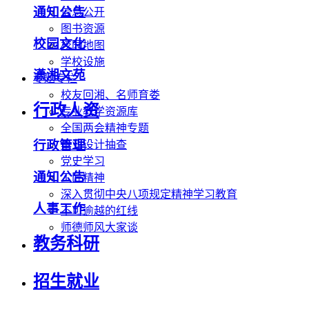
通知公告
信息公开
图书资源
校园文化
校园地图
学校设施
潇湘文苑
专题专栏
校友回湘、名师育娄
行政人资
专业教学资源库
全国两会精神专题
行政管理
毕业设计抽查
党史学习
通知公告
工匠精神
深入贯彻中央八项规定精神学习教育
人事工作
不可逾越的红线
师德师风大家谈
教务科研
招生就业