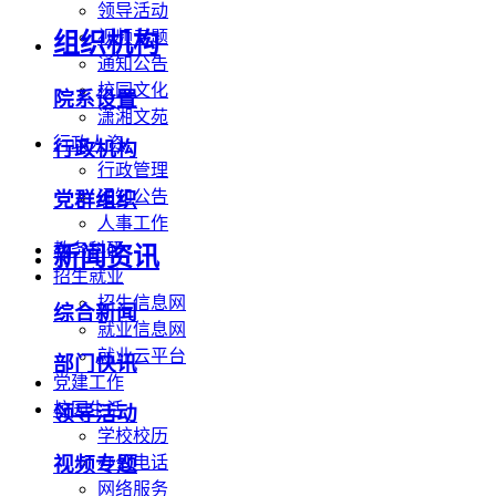
领导活动
视频专题
组织机构
通知公告
校园文化
院系设置
潇湘文苑
行政人资
行政机构
行政管理
通知公告
党群组织
人事工作
教务科研
新闻资讯
招生就业
招生信息网
综合新闻
就业信息网
就业云平台
部门快讯
党建工作
校园生活
领导活动
学校校历
办公电话
视频专题
网络服务