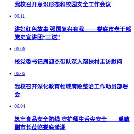
我校召开意识形态和校园安全工作会议
06.11
讲好红色故事 强国复兴有我 ——娄底市老干部
党史宣讲团“三送”
06.06
校党委书记周迎杰带队深入帮扶村走访慰问
06.06
我校召开深化教育领域腐败整治工作动员部署
会
06.04
筑牢食品安全防线 守护师生舌尖安全——禹敏
副市长莅临娄底潇湘