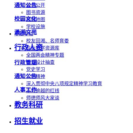
通知公告
信息公开
图书资源
校园文化
校园地图
学校设施
潇湘文苑
专题专栏
校友回湘、名师育娄
行政人资
专业教学资源库
全国两会精神专题
行政管理
毕业设计抽查
党史学习
通知公告
工匠精神
深入贯彻中央八项规定精神学习教育
人事工作
不可逾越的红线
师德师风大家谈
教务科研
招生就业