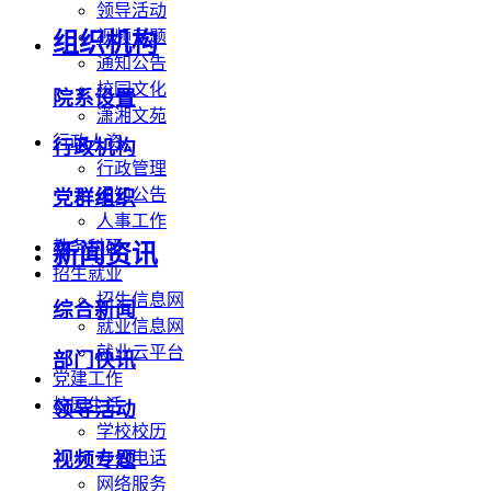
领导活动
视频专题
组织机构
通知公告
校园文化
院系设置
潇湘文苑
行政人资
行政机构
行政管理
通知公告
党群组织
人事工作
教务科研
新闻资讯
招生就业
招生信息网
综合新闻
就业信息网
就业云平台
部门快讯
党建工作
校园生活
领导活动
学校校历
办公电话
视频专题
网络服务