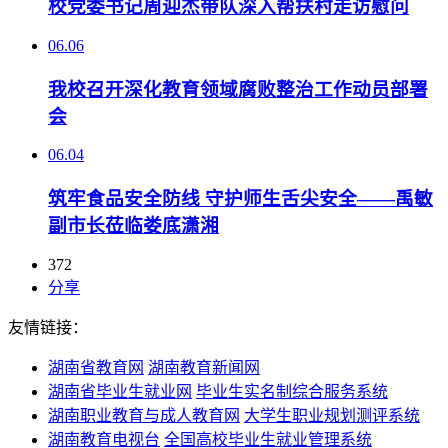
校党委书记周迎杰带队深入帮扶村走访慰问
06.06
我校召开深化教育领域腐败整治工作动员部署
会
06.04
筑牢食品安全防线 守护师生舌尖安全——禹敏
副市长莅临娄底潇湘
372
分享
友情链接：
湖南省教育网
湖南教育新闻网
湖南省毕业生就业网
毕业生实名制综合服务系统
湖南职业教育与成人教育网
大学生职业规划测评系统
湖南教育电视台
全国高校毕业生就业管理系统