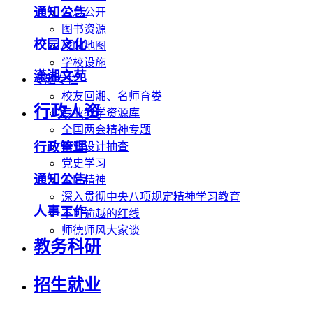
通知公告
信息公开
图书资源
校园文化
校园地图
学校设施
潇湘文苑
专题专栏
校友回湘、名师育娄
行政人资
专业教学资源库
全国两会精神专题
行政管理
毕业设计抽查
党史学习
通知公告
工匠精神
深入贯彻中央八项规定精神学习教育
人事工作
不可逾越的红线
师德师风大家谈
教务科研
招生就业