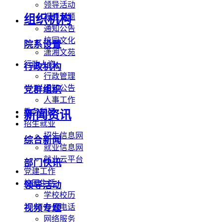
领导活动
视频专题
组织机构
通知公告
校园文化
院系设置
潇湘文苑
行政人资
行政机构
行政管理
通知公告
党群组织
人事工作
教务科研
新闻资讯
招生就业
招生信息网
综合新闻
就业信息网
就业云平台
部门快讯
党建工作
校园生活
领导活动
学校校历
办公电话
视频专题
网络服务