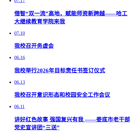
07.17
借智“双一流”高地，赋能师资新跨越——哈工
大继续教育学院来我
07.10
我校召开务虚会
06.16
我校举行2026年目标责任书签订仪式
06.13
我校召开意识形态和校园安全工作会议
06.11
讲好红色故事 强国复兴有我 ——娄底市老干部
党史宣讲团“三送”