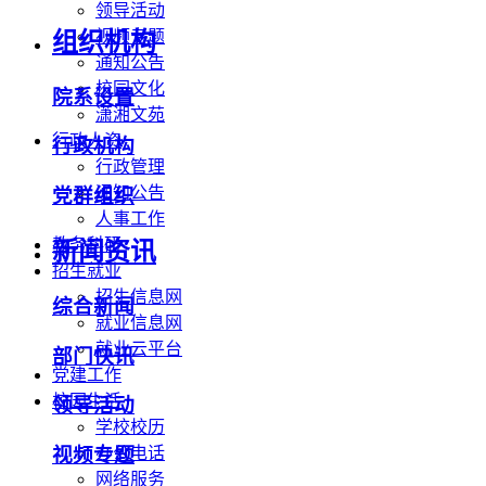
领导活动
视频专题
组织机构
通知公告
校园文化
院系设置
潇湘文苑
行政人资
行政机构
行政管理
通知公告
党群组织
人事工作
教务科研
新闻资讯
招生就业
招生信息网
综合新闻
就业信息网
就业云平台
部门快讯
党建工作
校园生活
领导活动
学校校历
办公电话
视频专题
网络服务