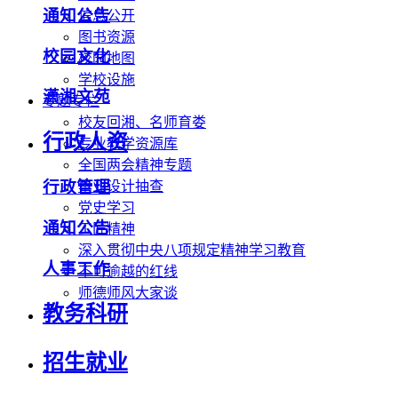
通知公告
信息公开
图书资源
校园文化
校园地图
学校设施
潇湘文苑
专题专栏
校友回湘、名师育娄
行政人资
专业教学资源库
全国两会精神专题
行政管理
毕业设计抽查
党史学习
通知公告
工匠精神
深入贯彻中央八项规定精神学习教育
人事工作
不可逾越的红线
师德师风大家谈
教务科研
招生就业