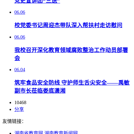
党史宣讲团“三送”
06.06
校党委书记周迎杰带队深入帮扶村走访慰问
06.06
我校召开深化教育领域腐败整治工作动员部署
会
06.04
筑牢食品安全防线 守护师生舌尖安全——禹敏
副市长莅临娄底潇湘
10468
分享
友情链接：
湖南省教育网
湖南教育新闻网