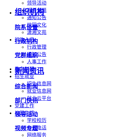
领导活动
视频专题
组织机构
通知公告
校园文化
院系设置
潇湘文苑
行政人资
行政机构
行政管理
通知公告
党群组织
人事工作
教务科研
新闻资讯
招生就业
招生信息网
综合新闻
就业信息网
就业云平台
部门快讯
党建工作
校园生活
领导活动
学校校历
办公电话
视频专题
网络服务