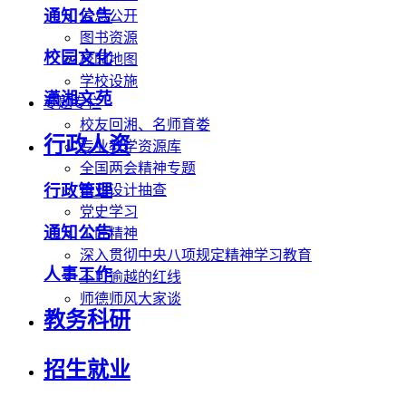
通知公告
信息公开
图书资源
校园文化
校园地图
学校设施
潇湘文苑
专题专栏
校友回湘、名师育娄
行政人资
专业教学资源库
全国两会精神专题
行政管理
毕业设计抽查
党史学习
通知公告
工匠精神
深入贯彻中央八项规定精神学习教育
人事工作
不可逾越的红线
师德师风大家谈
教务科研
招生就业