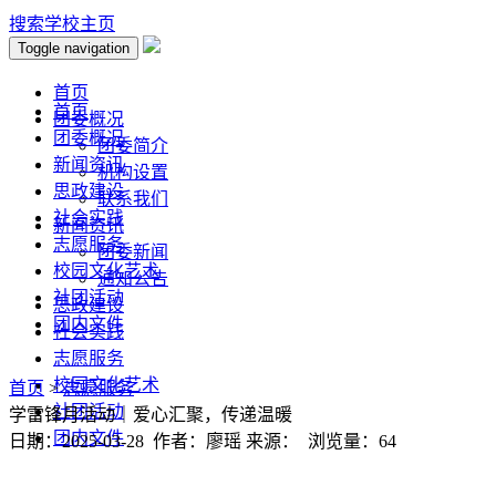
搜索
学校主页
Toggle navigation
首页
首页
团委概况
团委概况
团委简介
新闻资讯
机构设置
思政建设
联系我们
社会实践
新闻资讯
志愿服务
团委新闻
校园文化艺术
通知公告
社团活动
思政建设
团内文件
社会实践
志愿服务
校园文化艺术
首页
>
志愿服务
社团活动
学雷锋月活动｜爱心汇聚，传递温暖
团内文件
日期：2025-03-28 作者：廖瑶 来源： 浏览量：
64