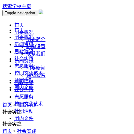
搜索
学校主页
Toggle navigation
首页
首页
团委概况
团委概况
团委简介
新闻资讯
机构设置
思政建设
联系我们
社会实践
新闻资讯
志愿服务
团委新闻
校园文化艺术
通知公告
社团活动
思政建设
团内文件
社会实践
志愿服务
校园文化艺术
首页
>
社会实践
社团活动
社会实践
团内文件
社会实践
首页
>
社会实践