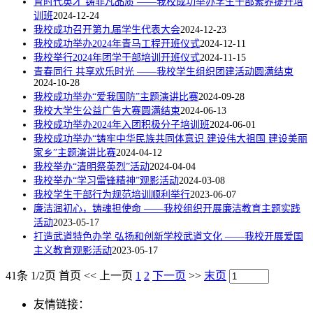
育时代英才 铸非凡品质 ——我校成功举办学生干部素养提升培
训班
2024-12-24
我校成功召开第九届学生代表大会
2024-12-23
我校成功举办2024年青马工程开班仪式
2024-12-11
我校举行2024年团学干部培训开班仪式
2024-11-15
青春同行 共享欢乐时光 ——我校学生组织团建活动圆满结束
2024-10-28
我校成功举办“爱我国防”主题演讲比赛
2024-09-28
我校大学生公益广告大赛圆满结束
2024-06-13
我校成功举办2024年入团积极分子培训班
2024-06-01
我校成功举办“铸牢中华民族共同体意识 建设伟大祖国 建设美丽
家乡”主题演讲比赛
2024-04-12
我校举办“清明祭英烈”活动
2024-04-04
我校举办“学习雷锋精神”观影活动
2024-03-08
我校学生干部行为规范培训顺利举行
2023-06-07
廉洁润初心，铸魂担使命 ——我校组织开展廉洁教育主题实践
活动
2023-05-17
打造武道特色办学 弘扬和创新学校武道文化 ——我校开展爱国
主义教育观影活动
2023-05-17
41条 1/2页
首页
<<
上一页
1
2
下一页
>>
末页
友情链接：