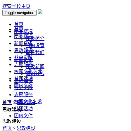
搜索
学校主页
Toggle navigation
首页
首页
团委概况
团委概况
团委简介
新闻资讯
机构设置
思政建设
联系我们
社会实践
新闻资讯
志愿服务
团委新闻
校园文化艺术
通知公告
社团活动
思政建设
团内文件
社会实践
志愿服务
校园文化艺术
首页
>
思政建设
社团活动
思政建设
团内文件
思政建设
首页
>
思政建设