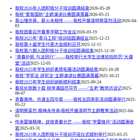
我校2026年入团积极分子培训圆满结束
2026-05-28
我校“爱我国防”主题演讲比赛圆满落幕
2026-05-21
青山埋忠骨，薪火永相传 ——我校开展清明祭英烈活动
2026-04-
03
我校团委召开春季学期工作会议
2026-03-19
我校2025年“青马工程”培训班圆满结业
2025-12-23
我校第十届学生代表大会顺利召开
2025-12-15
我校第六期入团积极分子培训班圆满结束
2025-12-10
“青春护航·与法同行” ——我校举行大学生法律风险防范“大课
堂”活动
2025-12-05
我校2025年学生组织素质拓展活动圆满结束
2025-10-28
我校“学宪法 讲宪法”主题演讲比赛圆满落幕
2025-10-21
我校2025年学生组织纳新顺利结束
2025-09-24
春风化雨数十载 桃李满园尽芬芳 ——“五老”教师访谈记
2025-
08-07
青春激扬，共谱五四华章 ——我校五四表彰活动圆满举行
2025-
05-22
清明祭英烈 精神永传承|我校开展清明节主题教育活动
2025-04-
03
传承雷锋精神，绽放青春光芒 ——我校“学雷锋月”活动圆满收
官
2025-03-31
我校2025年入团积极分子培训开班仪式顺利举行
2025-03-25