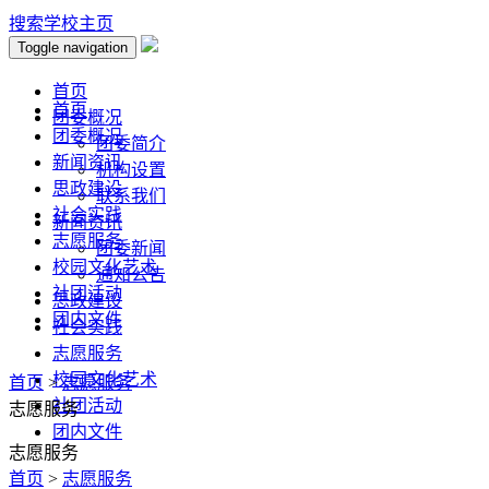
搜索
学校主页
Toggle navigation
首页
首页
团委概况
团委概况
团委简介
新闻资讯
机构设置
思政建设
联系我们
社会实践
新闻资讯
志愿服务
团委新闻
校园文化艺术
通知公告
社团活动
思政建设
团内文件
社会实践
志愿服务
校园文化艺术
首页
>
志愿服务
社团活动
志愿服务
团内文件
志愿服务
首页
>
志愿服务