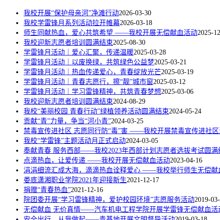
我校开展“保护母亲河”净滩行动
2026-03-30
我校学雷锋月系列活动拉开帷幕
2026-03-18
​师生同献热血，爱心共筑希望 ——我校开展无偿献血活动
2025-1
我校迎新志愿者培训圆满结束
2025-08-30
学雷锋月活动｜爱心汇聚，传递温暖
2025-03-28
学雷锋月活动｜以废换绿，共筑绿色公益梦
2025-03-21
学雷锋月活动｜热血传递爱心，青春绽放光芒
2025-03-19
学雷锋月活动｜青春志愿行，擦“靓”城市窗
2025-03-12
学雷锋月活动｜学习雷锋精神，共筑青春梦想
2025-03-06
我校迎新志愿者培训圆满结束
2024-08-29
我校“美丽校园 青春行动”绿植领养活动圆满结束
2024-05-24
贡献“青”力量，争当“河小青”
2024-03-25
禁毒宣传进社区 志愿同行防“毒”害 ——我校开展禁毒宣传进社
我校“学雷锋”主题活动月正式启动
2024-03-05
奉献青春 服务西部——我校2023年西部计划志愿者选拔考试圆满
点滴热血，让爱传递 ——我校开展无偿献血活动
2023-04-16
涓涓细流汇成大海，滴滴热血诠释爱心 ——我校举行师生无偿献
娄底潇湘职业学院2021年迎接新生
2021-12-17
捐赠“青春热血”
2021-12-16
院团委开展“学习雷锋精神，爱护校园环境”志愿服务活动
2019-03
无偿献血 无价真情——汽车机电工程学院开展学雷锋无偿献血活
安全出行，从我做起——青基地开展文明督导活动
2019-03-18