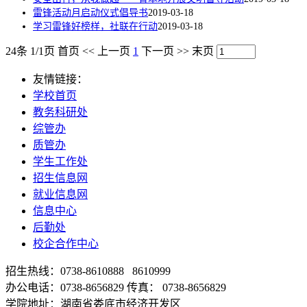
雷锋活动月启动仪式倡导书
2019-03-18
学习雷锋好榜样，社联在行动
2019-03-18
24条 1/1页
首页
<<
上一页
1
下一页
>>
末页
友情链接：
学校首页
教务科研处
综管办
质管办
学生工作处
招生信息网
就业信息网
信息中心
后勤处
校企合作中心
招生热线：0738-8610888 8610999
办公电话：0738-8656829 传真： 0738-8656829
学院地址：湖南省娄底市经济开发区