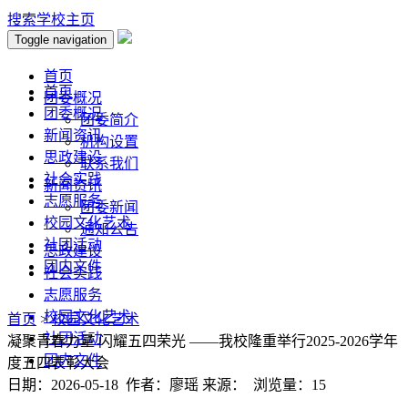
搜索
学校主页
Toggle navigation
首页
首页
团委概况
团委概况
团委简介
新闻资讯
机构设置
思政建设
联系我们
社会实践
新闻资讯
志愿服务
团委新闻
校园文化艺术
通知公告
社团活动
思政建设
团内文件
社会实践
志愿服务
校园文化艺术
首页
>
校园文化艺术
社团活动
凝聚青春力量 闪耀五四荣光 ——我校隆重举行2025-2026学年
团内文件
度五四表彰大会
日期：2026-05-18 作者：廖瑶 来源： 浏览量：
15