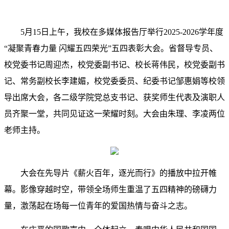
5月15日上午，我校在多媒体报告厅举行2025-2026学年度
“凝聚青春力量 闪耀五四荣光”五四表彰大会。省督导专员、
校党委书记周迎杰，校党委副书记、校长蒋伟民，校党委副书
记、常务副校长李建媚，校党委委员、纪委书记邹惠娟等校领
导出席大会，各二级学院党总支书记、获奖师生代表及演职人
员齐聚一堂，共同见证这一荣耀时刻。大会由朱理、李凌两位
老师主持。
大会在先导片《薪火百年，逐光而行》的播放中拉开帷
幕。影像穿越时空，带领全场师生重温了五四精神的磅礴力
量，激荡起在场每一位青年的爱国热情与奋斗之志。