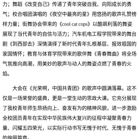
力；舞蹈《改变自己》传递了青年突破自我、向阳成长的勇
气；校合唱团演唱的《夜空中最亮的星》用悠扬的歌声礼赞榜
样力量；街舞协会带来的《cool cat cops》以酷飒利落的舞姿
展现了当代青年的自信与活力；汽车机电工程学院带来的舞台
剧《到西部去》深情演绎了新时代青年扎根基层、报效祖国的
家国情怀；教育与体育学院带来的歌伴舞《青春舞曲》将全场
气氛推向高潮，用美妙的歌声与动人的舞姿点燃了青春的火
焰。
大会在《光荣啊，中国共青团》的歌声中圆满落幕。这不
仅是一场荣誉的盛典，更是一堂生动的思政大课。它充分展现
了我校青年师生昂扬向上、奋发有为的精神风貌，进一步激励
全校团员青年在实现中华民族伟大复兴的征程中凝聚青春力
量、闪耀五四荣光，以实际行动书写无愧于时代、无愧于青春
的绚丽篇章。