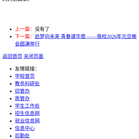
上一篇：
没有了
下一篇：
启梦向未来 青春谱华章 ——我校2026年元旦晚
会圆满举行
返回首页
关闭页面
友情链接：
学校首页
教务科研处
综管办
质管办
学生工作处
招生信息网
就业信息网
信息中心
后勤处