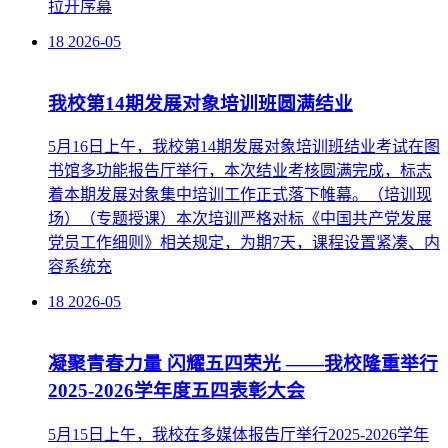
5月19日下午，我校“爱我国防”主题演讲比赛决赛在图书
馆二楼多功能报告厅举行。本次比赛自4月中旬启动初赛
以来，历时约一个月，吸引了众多师生积极参与。赵海
明、张天杰等二级学院领导、团总支书记出席决赛现
场。比赛由王青、陈斯贤主持。决赛在庄严的国歌声中
拉开序幕
18
2026-05
我校第14期发展对象培训班圆满结业
5月16日上午，我校第14期发展对象培训班结业考试在图
书馆多功能报告厅举行，本次结业考核圆满完成，标志
着本期发展对象集中培训工作正式落下帷幕。（培训现
场）（专题授课）本次培训严格对标《中国共产党发展
党员工作细则》相关规定，为期7天，课程设置紧凑、内
容系统充
18
2026-05