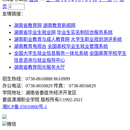
两会春风润校园 青春奋进担使命 —— 我校扎
实开展2026年全国两会精神主题微宣讲活动
阳春四月，春风拂面；思想领航，初心如磐。4月以来，
我校在全校范围内组织开展全国两会精神主题微宣讲系
列活动，以形式多样、内容务实的宣讲，推动两会精神
在青年学子中入脑入心、落地生根。学校第一时间统筹
部署，将全国两会精神与党的二十届四中全会精神一体
推进，紧
654条 2/44页
首页
<<
上一页
1
2
3
4
5
6
7
8
9
10
下一页
>>
末
页
友情链接：
湖南省教育网
湖南教育新闻网
湖南省毕业生就业网
毕业生实名制综合服务系统
湖南职业教育与成人教育网
大学生职业规划测评系统
湖南教育电视台
全国高校毕业生就业管理系统