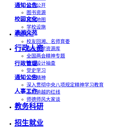
通知公告
信息公开
图书资源
校园文化
校园地图
学校设施
潇湘文苑
专题专栏
校友回湘、名师育娄
行政人资
专业教学资源库
全国两会精神专题
行政管理
毕业设计抽查
党史学习
通知公告
工匠精神
深入贯彻中央八项规定精神学习教育
人事工作
不可逾越的红线
师德师风大家谈
教务科研
招生就业