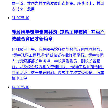
员一道，共同为村里的发展出谋划策。座谈会上，村副
支书李丰龙用
31
2025-10
我校携手舜宇集团共筑“现场工程师班” 开启产
教融合育匠才新篇章
10月30日上午，我校图书馆多功能报告厅内气氛热烈，
“舜宇现场工程师班”组班仪式在此隆重举行。舜宇集团
人力资源部部长焦树坤、学校党委委员、副校长曾超
益，以及校企双方相关管理团队、“现场工程师班”师生
共同见证了这一重要时刻。仪式由学校党委委员、汽车
机电工程
14
2025-10