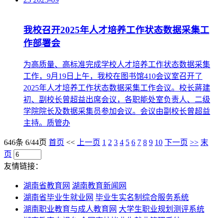
我校召开2025年人才培养工作状态数据采集工
作部署会
为高质量、高标准完成学校人才培养工作状态数据采集
工作，9月19日上午，我校在图书馆410会议室召开了
2025年人才培养工作状态数据采集工作会议。校长蔣建
初、副校长曾超益出席会议，各职能处室负责人、二级
学院院长及数据采集员参加会议。会议由副校长曾超益
主持。质管办
646条 6/44页
首页
<<
上一页
1
2
3
4
5
6
7
8
9
10
下一页
>>
末
页
友情链接：
湖南省教育网
湖南教育新闻网
湖南省毕业生就业网
毕业生实名制综合服务系统
湖南职业教育与成人教育网
大学生职业规划测评系统