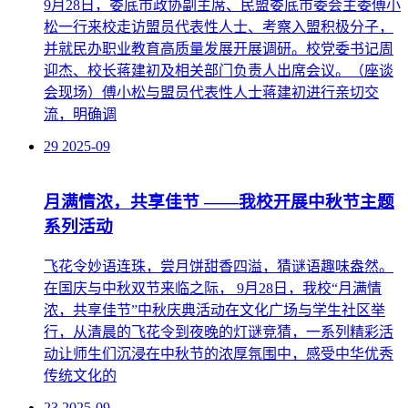
9月28日，娄底市政协副主席、民盟娄底市委会主委傅小
松一行来校走访盟员代表性人士、考察入盟积极分子，
并就民办职业教育高质量发展开展调研。校党委书记周
迎杰、校长蒋建初及相关部门负责人出席会议。（座谈
会现场）傅小松与盟员代表性人士蒋建初进行亲切交
流，明确调
29
2025-09
月满情浓，共享佳节 ——我校开展中秋节主题
系列活动
飞花令妙语连珠，尝月饼甜香四溢，猜谜语趣味盎然。
在国庆与中秋双节来临之际， 9月28日，我校“月满情
浓，共享佳节”中秋庆典活动在文化广场与学生社区举
行，从清晨的飞花令到夜晚的灯谜竞猜，一系列精彩活
动让师生们沉浸在中秋节的浓厚氛围中，感受中华优秀
传统文化的
23
2025-09