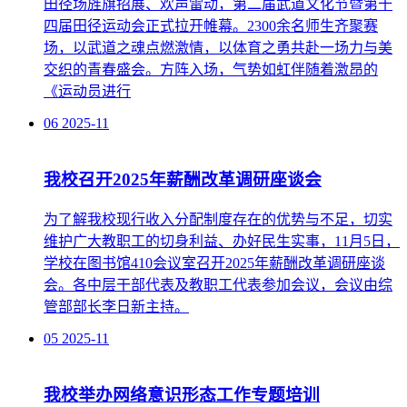
田径场旌旗招展、欢声雷动，第二届武道文化节暨第十
四届田径运动会正式拉开帷幕。2300余名师生齐聚赛
场，以武道之魂点燃激情，以体育之勇共赴一场力与美
交织的青春盛会。方阵入场，气势如虹伴随着激昂的
《运动员进行
06
2025-11
我校召开2025年薪酬改革调研座谈会
为了解我校现行收入分配制度存在的优势与不足，切实
维护广大教职工的切身利益、办好民生实事，11月5日，
学校在图书馆410会议室召开2025年薪酬改革调研座谈
会。各中层干部代表及教职工代表参加会议，会议由综
管部部长李日新主持。
05
2025-11
我校举办网络意识形态工作专题培训