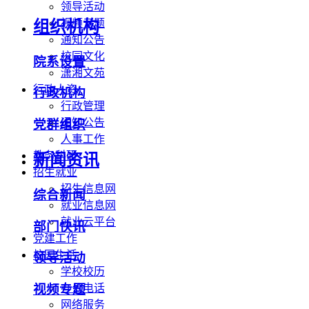
领导活动
视频专题
组织机构
通知公告
校园文化
院系设置
潇湘文苑
行政人资
行政机构
行政管理
通知公告
党群组织
人事工作
教务科研
新闻资讯
招生就业
招生信息网
综合新闻
就业信息网
就业云平台
部门快讯
党建工作
校园生活
领导活动
学校校历
办公电话
视频专题
网络服务