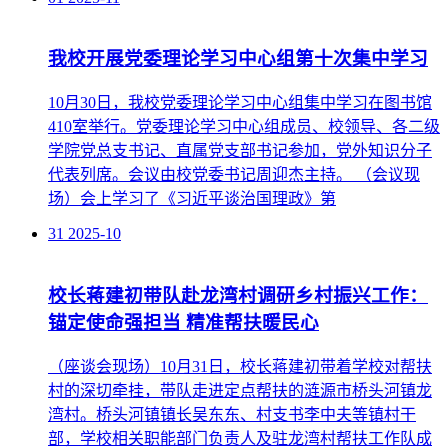
我校开展党委理论学习中心组第十次集中学习
10月30日，我校党委理论学习中心组集中学习在图书馆
410室举行。党委理论学习中心组成员、校领导、各二级
学院党总支书记、直属党支部书记参加，党外知识分子
代表列席。会议由校党委书记周迎杰主持。 （会议现
场）会上学习了《习近平谈治国理政》第
31
2025-10
校长蒋建初带队赴龙湾村调研乡村振兴工作：
锚定使命强担当 精准帮扶暖民心
（座谈会现场）10月31日，校长蒋建初带着学校对帮扶
村的深切牵挂，带队走进定点帮扶的涟源市桥头河镇龙
湾村。桥头河镇镇长吴东东、村支书李中夫等镇村干
部，学校相关职能部门负责人及驻龙湾村帮扶工作队成