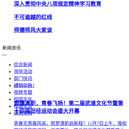
深入贯彻中央八项规定精神学习教育
不可逾越的红线
师德师风大家谈
新闻资讯
综合新闻
领导活动
部门快讯
通知公告
07
2025-11
视频专题
校园文化
燃爆潇职，青春飞扬！第二届武道文化节暨第
校园生活
十四届田径运动会盛大开幕
潇湘文苑
青春无畏展风采，筑梦潇职启新程！11月7日上午，我校