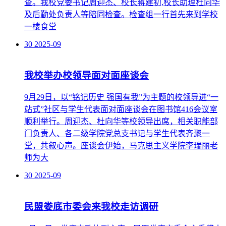
查。我校党委书记周迎杰、校长蒋建初,校长助理杜向华
及后勤处负责人等陪同检查。检查组一行首先来到学校
一楼食堂
30
2025-09
我校举办校领导面对面座谈会
9月29日，以“铭记历史 强国有我”为主题的校领导进“一
站式”社区与学生代表面对面座谈会在图书馆416会议室
顺利举行。周迎杰、杜向华等校领导出席，相关职能部
门负责人、各二级学院党总支书记与学生代表齐聚一
堂，共叙心声。座谈会伊始，马克思主义学院李瑞丽老
师为大
30
2025-09
民盟娄底市委会来我校走访调研